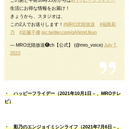
このあと午前10時55分からは
#ハッピーフライデー
生活にお得な情報をお届け！
きょうから、スタジオは、
この2人でお送りします！
#MRO北陸放送
#福島彩
乃
#近藤千優
pic.twitter.com/gANmrlJkun
— MRO北陸放送❻ch【公式】 (@mro_voice)
July 7,
2023
・ ハッピーフライデー（2021年10月1日 – 、MROテレ
ビ）
・ 彩乃の
エンジ
ョイミシンライフ（2021年7月6日 – 、