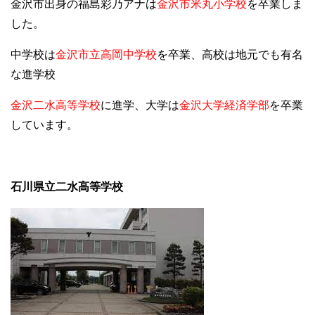
金沢市出身の福島彩乃アナは
金沢市米丸小学校
を卒業しま
した。
中学校は
金沢市立高岡中学校
を卒業、高校は地元でも有名
な進学校
金沢二水高等学校
に進学、
大学は
金沢大学経済学部
を卒業
しています。
石川県立二水高等学校