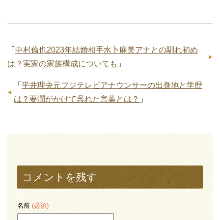
「
中村倫也2023年結婚相手水卜麻美アナとの馴れ初め
は？実家の家族構成についても
」
「
平井理央元フジテレビアナウンサーの出身地と学歴
は？要潤がかけて呉れた言葉とは？
」
コメントを残す
名前
(必須)