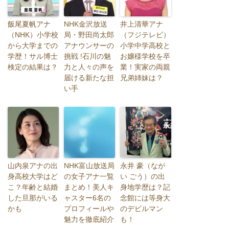
飯尾夏帆アナ
NHK金沢放送
井上清華アナ
（NHK）小学校
局・野田尚太郎
（フジテレビ）
から大学までの
アナウンサーの
小学中学高校と
学歴！サル博士
挑戦 !石川の魅
お嬢様学校を卒
検定の結果は？
力と人々の声を
業！実家の両親
届ける新たな担
兄弟姉妹は？
い手
山内泉アナの出
NHK富山放送局
永井 豪（なが
身高校大学はど
の女子アナ一覧
い ごう）の出
こ？年齢と結婚
まとめ！美人キ
身地学歴は？記
した旦那がいる
ャスター6名の
念館には等身大
かも
プロフィールや
のデビルマン
魅力を徹底紹介
も！