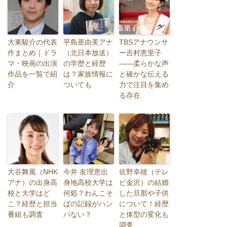
大東駿介の代表
平島亜由美アナ
TBSアナウンサ
作まとめ｜ドラ
（北日本放送）
ー吉村恵里子
マ・映画の出演
の学歴と経歴
――柔らかな声
作品を一覧で紹
は？家族情報に
と確かな伝える
介
ついても
力で注目を集め
る存在
大谷舞風（NHK
今井 友理恵出
佐野幸穂（テレ
アナ）の出身高
身地高校大学は
ビ金沢）の結婚
校と大学はど
何処？わんこそ
した旦那や子供
こ？経歴と担当
ばの記録がハン
について！経歴
番組も調査
パない？
と体型の変化も
調査