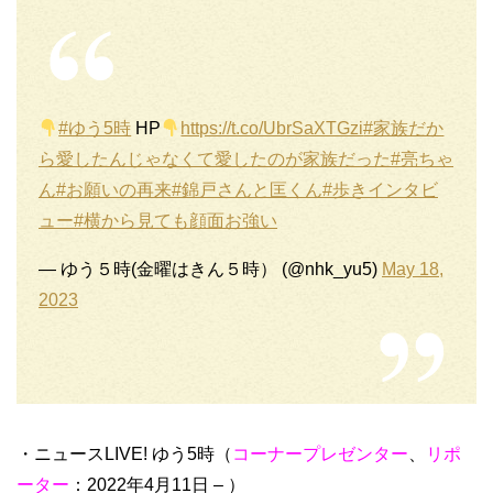
#ゆう5時
HP
https://t.co/UbrSaXTGzi
#家族だか
ら愛したんじゃなくて愛したのが家族だった
#亮ちゃ
ん
#お願いの再来
#錦戸さんと匡くん
#歩きインタビ
ュー
#横から見ても顔面お強い
— ゆう５時(金曜はきん５時） (@nhk_yu5)
May 18,
2023
・ニュースLIVE! ゆう5時（
コーナープレゼンター
、
リポ
ーター
：2022年4月11日 – ）