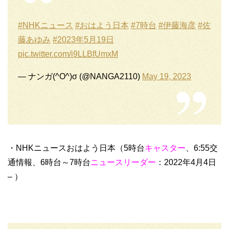
#NHKニュース
#おはよう日本
#7時台
#伊藤海彦
#佐
藤あゆみ
#2023年5月19日
pic.twitter.com/i9LLBfUmxM
— ナンガ(^O^)σ (@NANGA2110)
May 19, 2023
・NHKニュースおはよう日本（5時台
キャスター
、6:55交
通情報、6時台～7時台
ニュースリーダー
：2022年4月4日
– ）