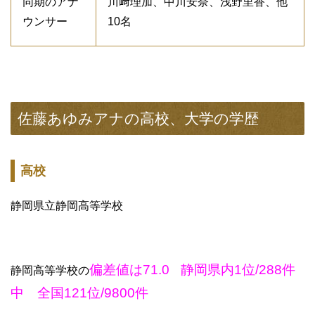
同期のアナ
川﨑理加、中川安奈、浅野里香、他
ウンサー
10名
佐藤あゆみアナの高校、大学の学歴
高校
静岡県立静岡高等学校
偏差値は71.0
静岡県内1位/288件
静岡高等学校の
中 全国121位/9800件