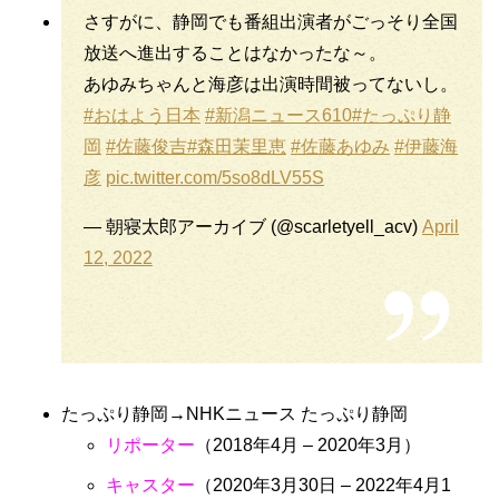
さすがに、静岡でも番組出演者がごっそり全国
放送へ進出することはなかったな～。
あゆみちゃんと海彦は出演時間被ってないし。
#おはよう日本
#新潟ニュース610
#たっぷり静
岡
#佐藤俊吉
#森田茉里恵
#佐藤あゆみ
#伊藤海
彦
pic.twitter.com/5so8dLV55S
— 朝寝太郎アーカイブ (@scarletyell_acv)
April
12, 2022
たっぷり静岡→NHKニュース たっぷり静岡
リポーター
（2018年4月 – 2020年3月）
キャスター
（2020年3月30日 – 2022年4月1