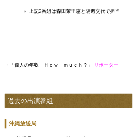
上記2番組は森田茉里恵と隔週交代で担当
・「偉人の年収 Ｈｏｗ ｍｕｃｈ？」
リポーター
過去の出演番組
沖縄放送局