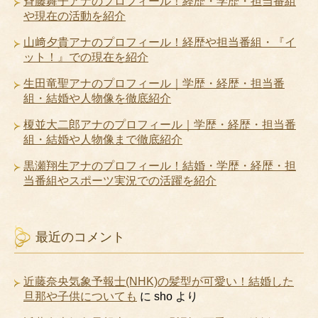
斉藤舞子アナのプロフィール！経歴・学歴・担当番組
や現在の活動を紹介
山﨑夕貴アナのプロフィール！経歴や担当番組・『イ
ット！』での現在を紹介
生田竜聖アナのプロフィール｜学歴・経歴・担当番
組・結婚や人物像を徹底紹介
榎並大二郎アナのプロフィール｜学歴・経歴・担当番
組・結婚や人物像まで徹底紹介
黒瀬翔生アナのプロフィール！結婚・学歴・経歴・担
当番組やスポーツ実況での活躍を紹介
最近のコメント
近藤奈央気象予報士(NHK)の髪型が可愛い！結婚した
旦那や子供についても
に
sho
より