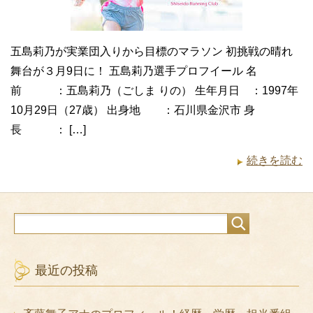
五島莉乃が実業団入りから目標のマラソン 初挑戦の晴れ
舞台が３月9日に！ 五島莉乃選手プロフイール 名
前 ：五島莉乃（ごしま りの） 生年月日 ：1997年
10月29日（27歳） 出身地 ：石川県金沢市 身
長 ： […]
続きを読む
最近の投稿