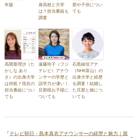
年版
身高校と大学
那や子供につい
は？担当番組も
ても
調査
高階亜理沙（た
遠藤玲子（フジ
石黒綾佳アナ
かしな あり
テレビ）アナウ
（NHK富山）の
さ）の出身大学
ンサーの学歴と
出身大学と経歴
は何処？現在の
語学力が凄い！
を調査！結婚し
担当番組につい
旦那様お子様に
た旦那と娘につ
ても
ついても
いても
「
テレビ朝日・島本真衣アナウンサーの経歴と魅力｜親