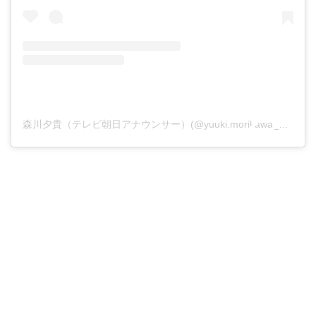
森川夕貴（テレビ朝日アナウンサー）(@yuuki.morikawa_ex)がシェアした投稿