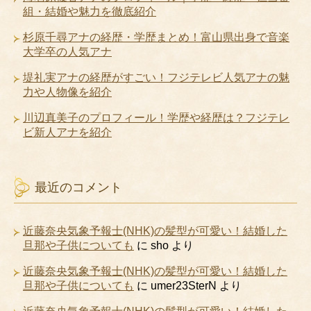
組・結婚や魅力を徹底紹介
杉原千尋アナの経歴・学歴まとめ！富山県出身で音楽
大学卒の人気アナ
堤礼実アナの経歴がすごい！フジテレビ人気アナの魅
力や人物像を紹介
川辺真美子のプロフィール！学歴や経歴は？フジテレ
ビ新人アナを紹介
最近のコメント
近藤奈央気象予報士(NHK)の髪型が可愛い！結婚した
旦那や子供についても
に
sho
より
近藤奈央気象予報士(NHK)の髪型が可愛い！結婚した
旦那や子供についても
に
umer23SterN
より