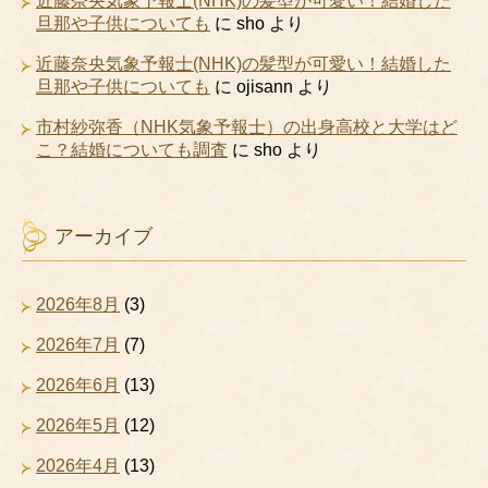
近藤奈央気象予報士(NHK)の髪型が可愛い！結婚した
旦那や子供についても
に
sho
より
近藤奈央気象予報士(NHK)の髪型が可愛い！結婚した
旦那や子供についても
に
ojisann
より
市村紗弥香（NHK気象予報士）の出身高校と大学はど
こ？結婚についても調査
に
sho
より
アーカイブ
2026年8月
(3)
2026年7月
(7)
2026年6月
(13)
2026年5月
(12)
2026年4月
(13)