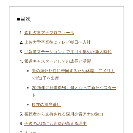
■目次
森川夕貴アナプロフィール
上智大学卒業後にテレビ朝日へ入社
『報道ステーション』で注目を集めた新人時代
報道キャスターとしての成長と活躍
夫の海外赴任に帯同するため休職、アメリカ
で第1子を出産
2025年に仕事復帰、母となって新たなスター
ト
現在の担当番組
視聴者から支持される森川夕貴アナの魅力
今後の活躍にも期待が高まる理由