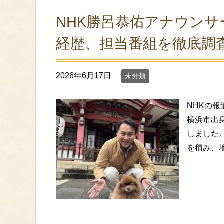
NHK勝呂恭佑アナウン
経歴、担当番組を徹底調
2026年6月17日
未分類
NHKの
横浜市出身
しました
を積み、地