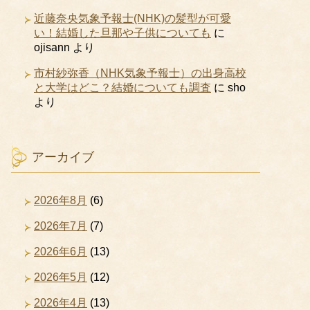
近藤奈央気象予報士(NHK)の髪型が可愛
い！結婚した旦那や子供についても
に
ojisann
より
市村紗弥香（NHK気象予報士）の出身高校
と大学はどこ？結婚についても調査
に
sho
より
アーカイブ
2026年8月
(6)
2026年7月
(7)
2026年6月
(13)
2026年5月
(12)
2026年4月
(13)