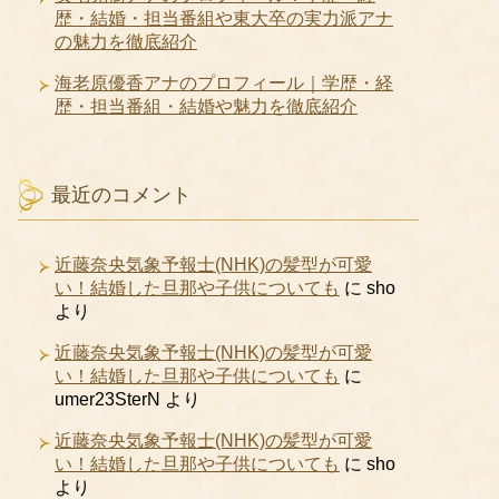
歴・結婚・担当番組や東大卒の実力派アナ
の魅力を徹底紹介
海老原優香アナのプロフィール｜学歴・経
歴・担当番組・結婚や魅力を徹底紹介
最近のコメント
近藤奈央気象予報士(NHK)の髪型が可愛
い！結婚した旦那や子供についても
に
sho
より
近藤奈央気象予報士(NHK)の髪型が可愛
い！結婚した旦那や子供についても
に
umer23SterN
より
近藤奈央気象予報士(NHK)の髪型が可愛
い！結婚した旦那や子供についても
に
sho
より