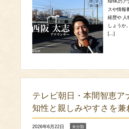
NHKの
スや情報
経歴や 
しょうか
[…]
テレビ朝日・本間智恵ア
知性と親しみやすさを兼
2026年6月22日
未分類