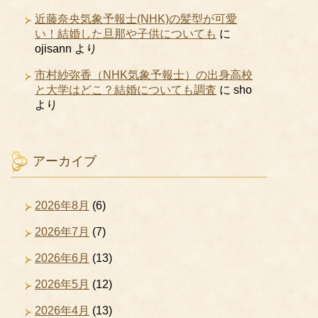
近藤奈央気象予報士(NHK)の髪型が可愛
い！結婚した旦那や子供についても
に
ojisann
より
市村紗弥香（NHK気象予報士）の出身高校
と大学はどこ？結婚についても調査
に
sho
より
アーカイブ
2026年8月
(6)
2026年7月
(7)
2026年6月
(13)
2026年5月
(12)
2026年4月
(13)