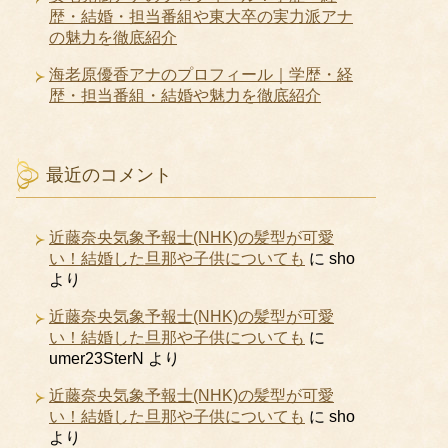
歴・結婚・担当番組や東大卒の実力派アナ
の魅力を徹底紹介
海老原優香アナのプロフィール｜学歴・経
歴・担当番組・結婚や魅力を徹底紹介
最近のコメント
近藤奈央気象予報士(NHK)の髪型が可愛
い！結婚した旦那や子供についても
に
sho
より
近藤奈央気象予報士(NHK)の髪型が可愛
い！結婚した旦那や子供についても
に
umer23SterN
より
近藤奈央気象予報士(NHK)の髪型が可愛
い！結婚した旦那や子供についても
に
sho
より