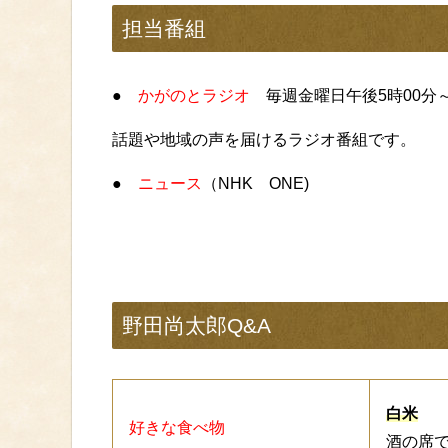
担当番組
●
かがのとラジオ
毎週金曜日午後5時00
話題や地域の声を届けるラジオ番組です。
●
ニュース
（NHK ONE)
野田尚太郎Q&A
白米
好きな食べ物
酒の席