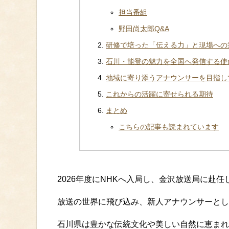
担当番組
野田尚太郎Q&A
研修で培った「伝える力」と現場への
石川・能登の魅力を全国へ発信する使
地域に寄り添うアナウンサーを目指し
これからの活躍に寄せられる期待
まとめ
こちらの記事も読まれています
2026年度にNHKへ入局し、金沢放送局に赴
放送の世界に飛び込み、新人アナウンサーとし
石川県は豊かな伝統文化や美しい自然に恵まれ