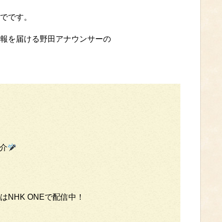
でです。
報を届ける野田アナウンサーの
介
NHK ONEで配信中！