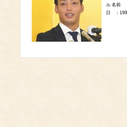
ル 名前
日 ：19