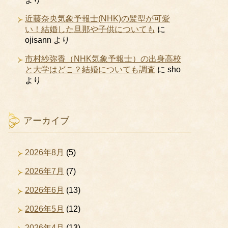
近藤奈央気象予報士(NHK)の髪型が可愛
い！結婚した旦那や子供についても
に
ojisann
より
市村紗弥香（NHK気象予報士）の出身高校
と大学はどこ？結婚についても調査
に
sho
より
アーカイブ
2026年8月
(5)
2026年7月
(7)
2026年6月
(13)
2026年5月
(12)
2026年4月
(13)