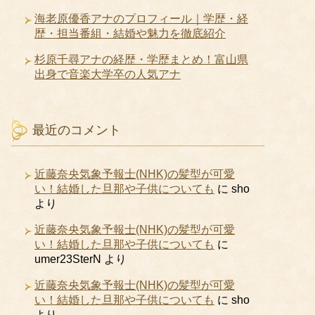
海老原優香アナのプロフィール｜学歴・経
歴・担当番組・結婚や魅力を徹底紹介
杉原千尋アナの経歴・学歴まとめ！富山県
出身で音楽大学卒の人気アナ
最近のコメント
近藤奈央気象予報士(NHK)の髪型が可愛
い！結婚した旦那や子供についても
に
sho
より
近藤奈央気象予報士(NHK)の髪型が可愛
い！結婚した旦那や子供についても
に
umer23SterN
より
近藤奈央気象予報士(NHK)の髪型が可愛
い！結婚した旦那や子供についても
に
sho
より