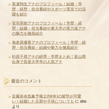
黒瀬翔生アナのプロフィール！結婚・学
歴・経歴・担当番組やスポーツ実況での活
躍を紹介
安宅晃樹アナのプロフィール！学歴・経
歴・結婚・担当番組や東大卒の実力派アナ
の魅力を徹底紹介
海老原優香アナのプロフィール｜学歴・経
歴・担当番組・結婚や魅力を徹底紹介
杉原千尋アナの経歴・学歴まとめ！富山県
出身で音楽大学卒の人気アナ
最近のコメント
近藤奈央気象予報士(NHK)の髪型が可愛
い！結婚した旦那や子供についても
に
sho
より