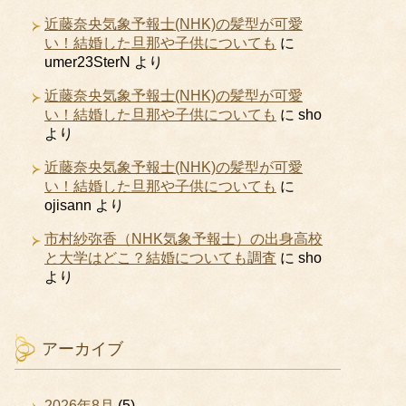
近藤奈央気象予報士(NHK)の髪型が可愛
い！結婚した旦那や子供についても
に
umer23SterN
より
近藤奈央気象予報士(NHK)の髪型が可愛
い！結婚した旦那や子供についても
に
sho
より
近藤奈央気象予報士(NHK)の髪型が可愛
い！結婚した旦那や子供についても
に
ojisann
より
市村紗弥香（NHK気象予報士）の出身高校
と大学はどこ？結婚についても調査
に
sho
より
アーカイブ
2026年8月
(5)