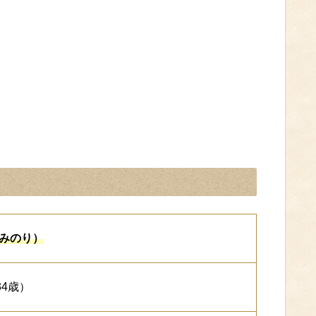
 みのり）
34歳）