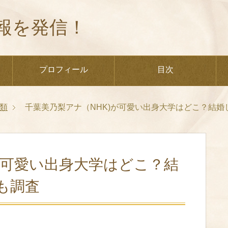
報を発信！
プロフィール
目次
類
千葉美乃梨アナ（NHK)が可愛い出身大学はどこ？結
が可愛い出身大学はどこ？結
も調査