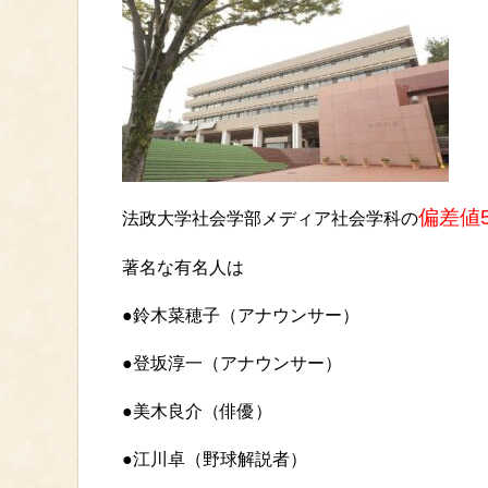
偏差値5
法政大学社会学部メディア社会学科の
著名な有名人は
●鈴木菜穂子（アナウンサー）
●登坂淳一（アナウンサー）
●美木良介（俳優）
●江川卓（野球解説者）