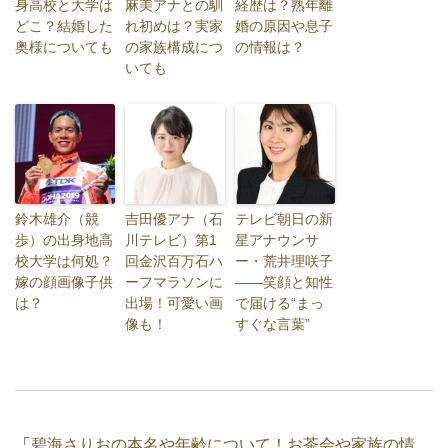
身高校と大学は
麻美アナとの馴
経歴は？熟年離
どこ？結婚した
れ初めは？実家
婚の原因や息子
奥様についても
の家族構成につ
の情報は？
いても
鈴木雄介（競
吉田優アナ（石
テレビ朝日の新
歩）の出身地高
川テレビ）第1
星アナウンサ
校大学は何処？
回金沢百万石ハ
ー・荒井理咲子
嫁の顔画像子供
ーフマラソンに
――笑顔と知性
は？
出場！可愛い画
で届ける“まっ
像も！
すぐな言葉”
「
碧海さりおの本名や年齢について！お茶会や家族の情