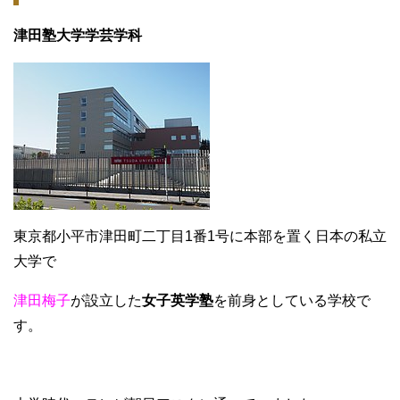
津田塾大学学芸学科
東京都小平市津田町二丁目1番1号に本部を置く日本の私立
大学で
津田梅子
が設立した
女子英学塾
を前身としている学校で
す。