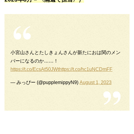
小宮山さんとたしきょんさんが新たにおは関のメン
バーになるのか……！
https://t.co/EcsAt50JWt
https://t.co/hc1uNCDmFF
— みっぴー (@pupplemippyN9)
August 1, 2023