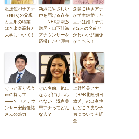
渡邉佐和子アナ
新潟にやさしい
森開こゆきアナ
（NHK)の父親
声を届ける存在
が学生結婚した
と旦那の職業
――NHK新潟放
旦那は誰？子供
は？出身高校と
送局・山下佳織
の2人の名前と
大学についても
アナウンサーを
かわいい顔画像
応援したい理由
がこちら！
そっと寄り添う
その名前、気に
上野雅美アナ
声の持ち主
ならずにはいら
（HAB北陸朝日
――NHKアナウ
れない！浅倉美
放送）の出身地
ンサー安藤佳祐
恩アナってどん
はどこ？夫や子
さんの魅力
な人？
供についても調
査