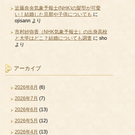
近藤奈央気象予報士(NHK)の髪型が可愛
い！結婚した旦那や子供についても
に
ojisann
より
市村紗弥香（NHK気象予報士）の出身高校
と大学はどこ？結婚についても調査
に
sho
より
アーカイブ
2026年8月
(6)
2026年7月
(7)
2026年6月
(13)
2026年5月
(12)
2026年4月
(13)