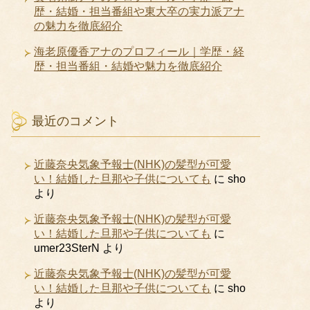
歴・結婚・担当番組や東大卒の実力派アナ
の魅力を徹底紹介
海老原優香アナのプロフィール｜学歴・経
歴・担当番組・結婚や魅力を徹底紹介
最近のコメント
近藤奈央気象予報士(NHK)の髪型が可愛
い！結婚した旦那や子供についても
に
sho
より
近藤奈央気象予報士(NHK)の髪型が可愛
い！結婚した旦那や子供についても
に
umer23SterN
より
近藤奈央気象予報士(NHK)の髪型が可愛
い！結婚した旦那や子供についても
に
sho
より