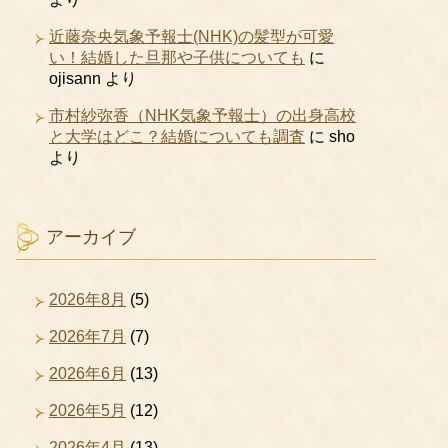
近藤奈央気象予報士(NHK)の髪型が可愛
い！結婚した旦那や子供についても
に
ojisann
より
市村紗弥香（NHK気象予報士）の出身高校
と大学はどこ？結婚についても調査
に
sho
より
アーカイブ
2026年8月
(5)
2026年7月
(7)
2026年6月
(13)
2026年5月
(12)
2026年4月
(13)