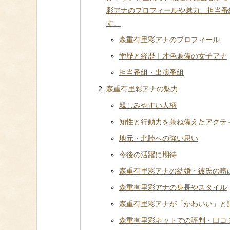
彩アナのプロフィールや魅力、担当番
す。
森重有里彩アナのプロフィール
学歴と経歴｜才色兼備の女子アナ
担当番組・出演番組
森重有里彩アナの魅力
親しみやすい人柄
知性と行動力を兼ね備えたアクテ
地元・北陸への強い思い
今後の活躍に期待
森重有里彩アナの結婚・彼氏の噂
森重有里彩アナの身長やスタイル
森重有里彩アナが「かわいい」と
森重有里彩ネットでの評判・口コ