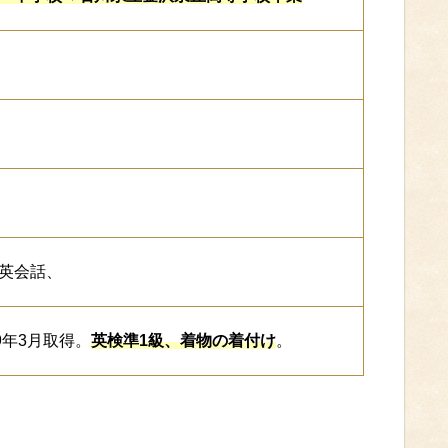
英会話、
9年3月取得。
英検準1級、
着物の着付け
。