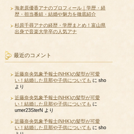
海老原優香アナのプロフィール｜学歴・経
歴・担当番組・結婚や魅力を徹底紹介
杉原千尋アナの経歴・学歴まとめ！富山県
出身で音楽大学卒の人気アナ
最近のコメント
近藤奈央気象予報士(NHK)の髪型が可愛
い！結婚した旦那や子供についても
に
sho
より
近藤奈央気象予報士(NHK)の髪型が可愛
い！結婚した旦那や子供についても
に
umer23SterN
より
近藤奈央気象予報士(NHK)の髪型が可愛
い！結婚した旦那や子供についても
に
sho
より