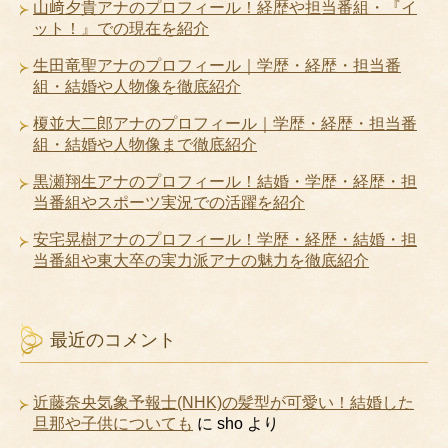
山﨑夕貴アナのプロフィール！経歴や担当番組・『イ
ット！』での現在を紹介
生田竜聖アナのプロフィール｜学歴・経歴・担当番
組・結婚や人物像を徹底紹介
榎並大二郎アナのプロフィール｜学歴・経歴・担当番
組・結婚や人物像まで徹底紹介
黒瀬翔生アナのプロフィール！結婚・学歴・経歴・担
当番組やスポーツ実況での活躍を紹介
安宅晃樹アナのプロフィール！学歴・経歴・結婚・担
当番組や東大卒の実力派アナの魅力を徹底紹介
最近のコメント
近藤奈央気象予報士(NHK)の髪型が可愛い！結婚した
旦那や子供についても
に
sho
より