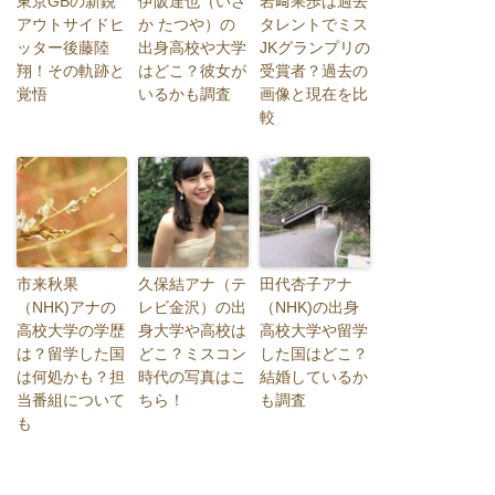
東京GBの新鋭
伊阪達也（いさ
岩﨑果歩は過去
アウトサイドヒ
か たつや）の
タレントでミス
ッター後藤陸
出身高校や大学
JKグランプリの
翔！その軌跡と
はどこ？彼女が
受賞者？過去の
覚悟
いるかも調査
画像と現在を比
較
市来秋果
久保結アナ（テ
田代杏子アナ
（NHK)アナの
レビ金沢）の出
（NHK)の出身
高校大学の学歴
身大学や高校は
高校大学や留学
は？留学した国
どこ？ミスコン
した国はどこ？
は何処かも？担
時代の写真はこ
結婚しているか
当番組について
ちら！
も調査
も