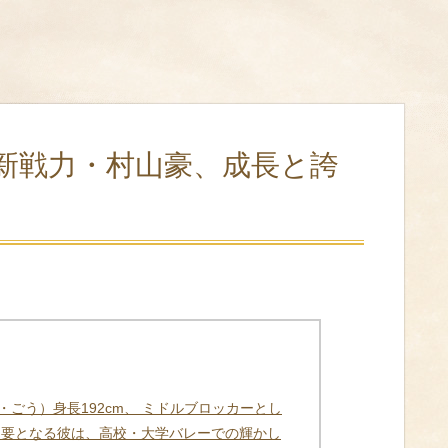
新戦力・村山豪、成長と誇
ごう）身長192cm、 ミドルブロッカーとし
 要となる彼は、高校・大学バレーでの輝かし