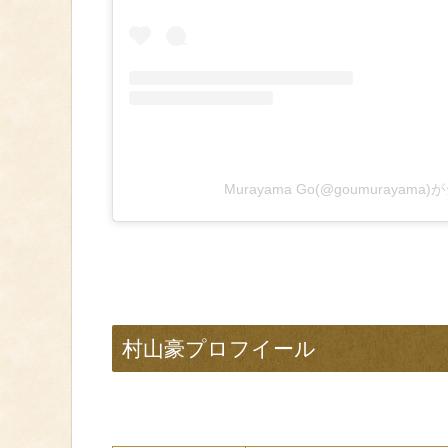
Murayama Go(@goumurayam
村山豪プロフイール