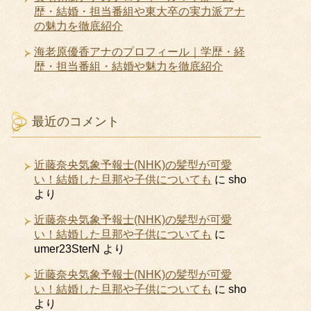
歴・結婚・担当番組や東大卒の実力派アナ
の魅力を徹底紹介
海老原優香アナのプロフィール｜学歴・経
歴・担当番組・結婚や魅力を徹底紹介
最近のコメント
近藤奈央気象予報士(NHK)の髪型が可愛
い！結婚した旦那や子供についても
に
sho
より
近藤奈央気象予報士(NHK)の髪型が可愛
い！結婚した旦那や子供についても
に
umer23SterN
より
近藤奈央気象予報士(NHK)の髪型が可愛
い！結婚した旦那や子供についても
に
sho
より