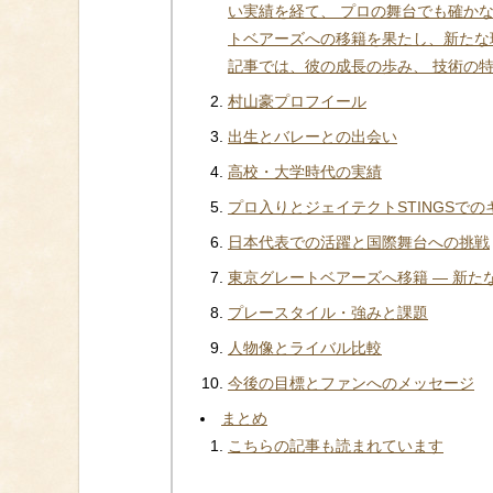
い実績を経て、 プロの舞台でも確かな
トベアーズへの移籍を果たし、新たな
記事では、彼の成長の歩み、 技術の
村山豪プロフイール
出生とバレーとの出会い
高校・大学時代の実績
プロ入りとジェイテクトSTINGSでの
日本代表での活躍と国際舞台への挑戦
東京グレートベアーズへ移籍 — 新た
プレースタイル・強みと課題
人物像とライバル比較
今後の目標とファンへのメッセージ
まとめ
こちらの記事も読まれています