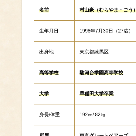
名前
村山豪（むらやま・ごう
生年月日
1998年7月30日（27歳）
出身地
東京都練馬区
高等学校
駿河台学園高等学校
大学
早稲田大学卒業
身長/体重
192㎝/ 82㎏
所属
東京グレートベアーズ