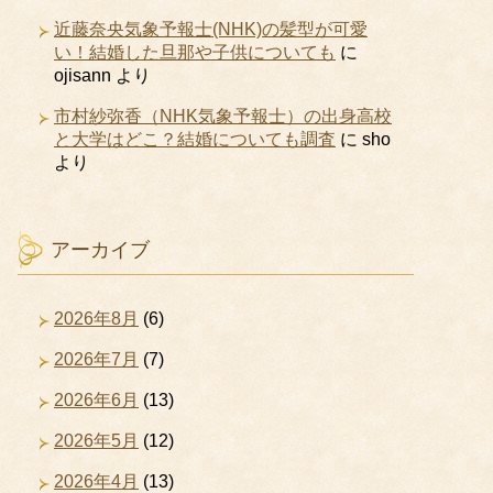
近藤奈央気象予報士(NHK)の髪型が可愛
い！結婚した旦那や子供についても
に
ojisann
より
市村紗弥香（NHK気象予報士）の出身高校
と大学はどこ？結婚についても調査
に
sho
より
アーカイブ
2026年8月
(6)
2026年7月
(7)
2026年6月
(13)
2026年5月
(12)
2026年4月
(13)