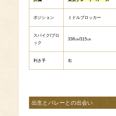
ポジション
ミドルブロッカー
スパイク/ブロ
338㎝/315㎝
ック
利き手
右
出生とバレーとの出会い