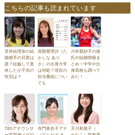
こちらの記事も読まれています
笠井結理奈の結
高階亜理沙（た
川井梨紗子の彼
婚相手の旦那は
かしな あり
氏や結婚情報ま
誰？妊娠して産
さ）の出身大学
とめ！中学や出
休したが子供の
は何処？現在の
身高校も調べて
性別は？
担当番組につい
みた！
ても
TBSアナウンサ
寺門亜衣子アナ
天川和菜子（
ー宇賀神メグの
（てらかど あ
かなこ）気象予