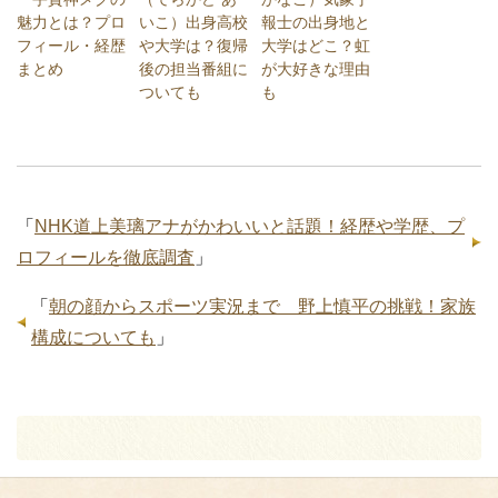
魅力とは？プロ
いこ）出身高校
報士の出身地と
フィール・経歴
や大学は？復帰
大学はどこ？虹
まとめ
後の担当番組に
が大好きな理由
ついても
も
「
NHK道上美璃アナがかわいいと話題！経歴や学歴、プ
ロフィールを徹底調査
」
「
朝の顔からスポーツ実況まで 野上慎平の挑戦！家族
構成についても
」