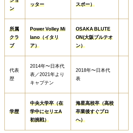
ショ
ッター
スポー）
ン
所属
Power Volley Mi
OSAKA BLUTE
クラ
lano（イタリ
ON(大阪ブルテオ
ブ
ア）
ン）
2014年〜日本代
代表
2018年〜日本代
表／2021年より
歴
表
キャプテン
中央大学卒（在
海星高校卒（高校
学歴
学中にセリエA
卒業後すぐプロ
初挑戦）
へ）