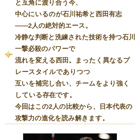
と互角に渡り合う今、
中心にいるのが
石川祐希
と
西田有志
――2人の絶対的エース。
冷静な判断と洗練された技術を持つ石川
一撃必殺のパワーで
流れを変える西田。まったく異なるプ
レースタイルでありつつ
互いを補完し合い、チームをより強く
している存在です。
今回はこの2人の比較から、日本代表の
攻撃力の進化を読み解きます。