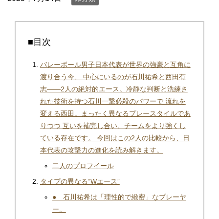
■目次
バレーボール男子日本代表が世界の強豪と互角に
渡り合う今、 中心にいるのが石川祐希と西田有
志――2人の絶対的エース。冷静な判断と洗練さ
れた技術を持つ石川一撃必殺のパワーで 流れを
変える西田。まったく異なるプレースタイルであ
りつつ 互いを補完し合い、チームをより強くし
ている存在です。 今回はこの2人の比較から、日
本代表の攻撃力の進化を読み解きます。
二人のプロフイール
タイプの異なる“Wエース”
● 石川祐希は「理性的で緻密」なプレーヤ
ー。