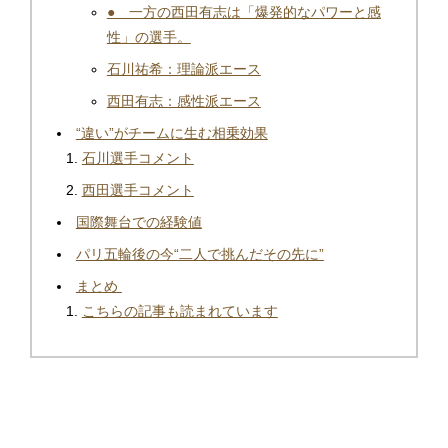
● 一方の西田有志は「爆発的なパワーと感
性」の選手。
石川祐希：理論派エース
西田有志：感性派エース
“違い”がチームに生む相乗効果
石川選手コメント
西田選手コメント
国際舞台での経験値
パリ五輪後の今“二人で挑んだその先に”
まとめ
こちらの記事も読まれています