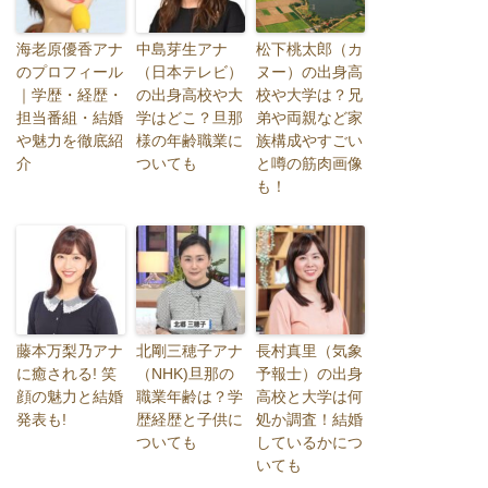
海老原優香アナ
中島芽生アナ
松下桃太郎（カ
のプロフィール
（日本テレビ）
ヌー）の出身高
｜学歴・経歴・
の出身高校や大
校や大学は？兄
担当番組・結婚
学はどこ？旦那
弟や両親など家
や魅力を徹底紹
様の年齢職業に
族構成やすごい
介
ついても
と噂の筋肉画像
も！
藤本万梨乃アナ
北剛三穂子アナ
長村真里（気象
に癒される! 笑
（NHK)旦那の
予報士）の出身
顔の魅力と結婚
職業年齢は？学
高校と大学は何
発表も!
歴経歴と子供に
処か調査！結婚
ついても
しているかにつ
いても