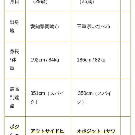
月日
（29歳）
（25歳）
出身
愛知県岡崎市
三重県いなべ市
地
身長
/ 体
192cm / 84kg
186cm / 82kg
重
最高
351cm（スパイ
350cm（スパイ
到達
ク）
ク）
点
ポジ
アウトサイドヒ
オポジット（サウ