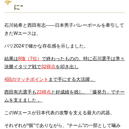
に”
石川祐希と西田有志――日本男子バレーボールを牽引して
きたWエースは、
パリ2024で確かな存在感を示しました。
結果は
8強（7位）
で終わったものの、特に石川選手は準々
決勝イタリア戦で
32得点
を叩き出し
4回のマッチポイント
まで手にする大活躍
。
西田有志選手も
22得点
と好成績を残し、「爆発力」でチー
ムを支えました
。
このWエースが日本代表の攻撃を支える最大の武器。
それぞれが“個”でありながら、“チーム”の一部として噛み