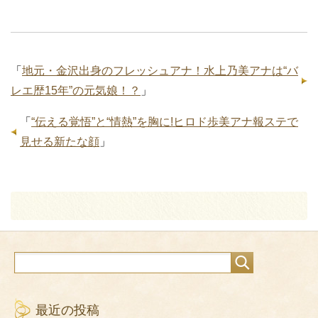
「
地元・金沢出身のフレッシュアナ！水上乃美アナは“バ
レエ歴15年”の元気娘！？
」
「
“伝える覚悟”と“情熱”を胸に!ヒロド歩美アナ報ステで
見せる新たな顔
」
最近の投稿