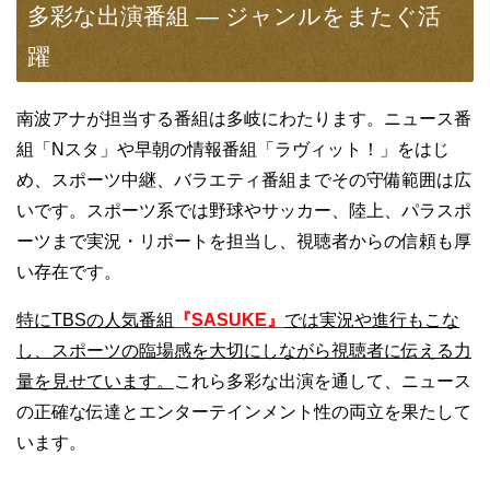
多彩な出演番組 — ジャンルをまたぐ活
躍
南波アナが担当する番組は多岐にわたります。ニュース番
組「Nスタ」や早朝の情報番組「ラヴィット！」をはじ
め、スポーツ中継、バラエティ番組までその守備範囲は広
いです。スポーツ系では野球やサッカー、陸上、パラスポ
ーツまで実況・リポートを担当し、視聴者からの信頼も厚
い存在です。
特にTBSの人気番組
『SASUKE』
では実況や進行もこな
し、スポーツの臨場感を大切にしながら視聴者に伝える力
量を見せています。
これら多彩な出演を通して、ニュース
の正確な伝達とエンターテインメント性の両立を果たして
います。