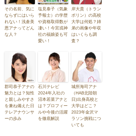
その名前、気に
塩見泰子（気象
岸大貴（トラン
ならずにはいら
予報士）の学歴
ポリン）の高校
れない！浅倉美
や資格取得数が
大学は何処？姉
恩アナってどん
凄い！今宮戎神
弟の画像や年収
な人？
社の福娘姿も可
はいくらも調
愛い！
査？
郡司恭子アナの
石川テレビ
城所海司アナ
魅力とは？知性
2024年入社の
（HAB北陸朝
と親しみやすさ
沼本若菜アナと
日)出身高校と
を兼ね備えた日
は？プロフィー
大学はどこ？
テレアナウンサ
ルや今後の活躍
2023年金沢マ
ーの歩み
を徹底解説
ラソン挑戦につ
いても