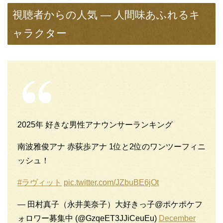
視聴者からの人気 — 人間味あふれるキ
ャラクター
2025年 好きな男性アナウンサーランキング
南波雅俊アナ 赤荻歩アナ 1位と2位のワンツーフィニ
ッシュ！
#ラヴィット
pic.twitter.com/JZbuBE6jOt
— 田村真子（永井美奈子）大好きっ子@ポケポケフ
ォロワー募集中 (@GzqeET3JJiCeuEu)
December