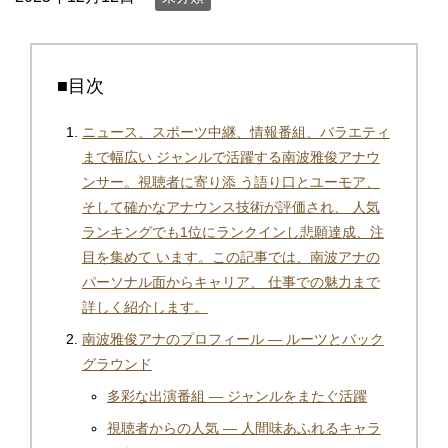
■目次
ニュース、スポーツ中継、情報番組、バラエティ
まで幅広い ジャンルで活躍する南波雅俊アナウ
ンサー。視聴者に寄り添 う語り口とユーモア、
そして確かなアナウンス技術が評価され、 人気
ランキングでも1位にランクインし悲願達成、注
目を集めて います。この記事では、南波アナの
パーソナル面からキャリア、 仕事での魅力まで
詳しく紹介します。
南波雅俊アナのプロフィール — ルーツとバック
グラウンド
多彩な出演番組 — ジャンルをまたぐ活躍
視聴者からの人気 — 人間味あふれるキャラ