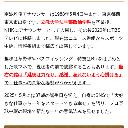
南波雅俊アナウンサーは1988年5月4日生まれ、東京都西
東京市出身です。
立教大学法学部政治学科
を卒業後、
NHKにアナウンサーとして入局し、その後2020年にTBS
テレビに移籍しました。現在はニュース番組からスポーツ
中継、情報番組まで幅広く出演しています。
趣味は草野球やバスフィッシング、特技はB’zをはじめと
した歌マネで、視聴者の前で披露することもあります。
座
右の銘は「継続は力なり。感謝。忘れないよう心掛ける」
で、仕事への真摯な姿勢がうかがえます。
2025年5月には37歳の誕生日を迎え、自身のSNSで「大好
きな仕事から一年をスタートできる幸せ」を語り、プロ野
球中継の現場で新たな一年の意気込みを見せました。