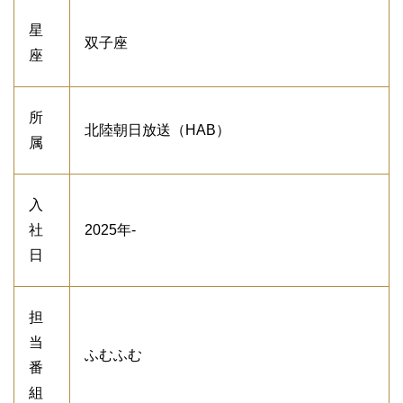
星
双子座
座
所
北陸朝日放送（HAB）
属
入
社
2025年-
日
担
当
ふむふむ
番
組