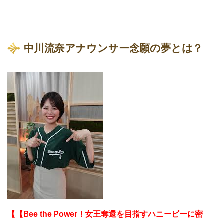
中川流奈アナウンサー念願の夢とは？
【【Bee the Power！女王奪還を目指すハニービーに密