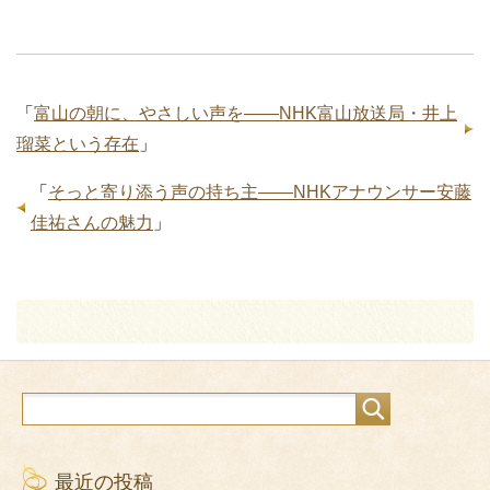
「
富山の朝に、やさしい声を――NHK富山放送局・井上
瑠菜という存在
」
「
そっと寄り添う声の持ち主――NHKアナウンサー安藤
佳祐さんの魅力
」
最近の投稿