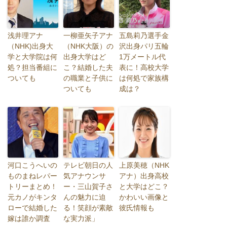
浅井理アナ
一柳亜矢子アナ
五島莉乃選手金
（NHK)出身大
（NHK大阪）の
沢出身パリ五輪
学と大学院は何
出身大学はど
1万メートル代
処？担当番組に
こ？結婚した夫
表に！高校大学
ついても
の職業と子供に
は何処で家族構
ついても
成は？
河口こうへいの
テレビ朝日の人
上原美穂（NHK
ものまねレパー
気アナウンサ
アナ）出身高校
トリーまとめ！
ー・三山賀子さ
と大学はどこ？
元カノがキンタ
んの魅力に迫
かわいい画像と
ローで結婚した
る！笑顔が素敵
彼氏情報も
嫁は誰か調査
な実力派」