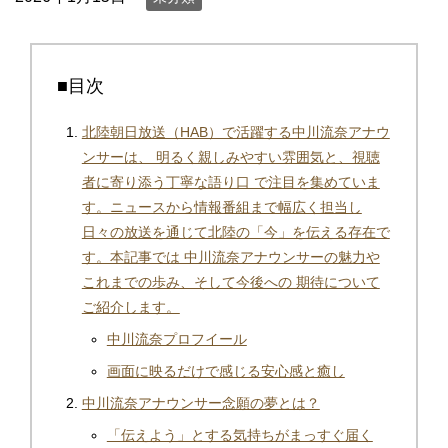
■目次
北陸朝日放送（HAB）で活躍する中川流奈アナウ
ンサーは、 明るく親しみやすい雰囲気と、視聴
者に寄り添う丁寧な語り口 で注目を集めていま
す。ニュースから情報番組まで幅広く担当し
日々の放送を通じて北陸の「今」を伝える存在で
す。本記事では 中川流奈アナウンサーの魅力や
これまでの歩み、そして今後への 期待について
ご紹介します。
中川流奈プロフイール
画面に映るだけで感じる安心感と癒し
中川流奈アナウンサー念願の夢とは？
「伝えよう」とする気持ちがまっすぐ届く