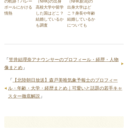
の軌跡！バレー
（NHK)の出身
（NHK新潟)の
ボールにかける
高校大学や留学
出身大学はど
情熱
した国はどこ？
こ？身長や年齢
結婚しているか
結婚しているか
も調査
についても
「
笠井結理奈アナウンサーのプロフィール・経歴・人物
像まとめ
」
「
【北陸朝日放送】森戸美唯気象予報士のプロフィー
ル・年齢・大学・経歴まとめ｜可愛いと話題の若手キャ
スター徹底解説
」