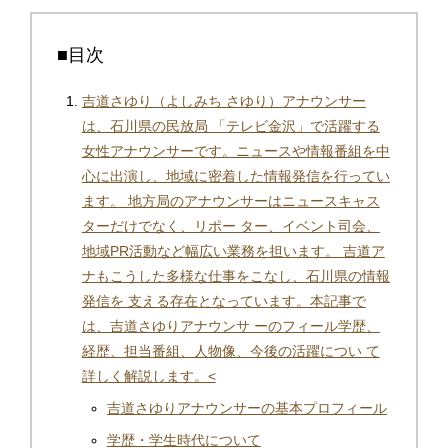
■目次
吉道さゆり（よしみち さゆり）アナウンサー
は、石川県の民放局 「テレビ金沢」で活躍する
女性アナウンサーです。ニュースや情報番組を中
心に出演し、地域に密着した情報発信を行ってい
ます。 地方局のアナウンサーはニュースキャス
ターだけでなく、リポー ター、イベント司会、
地域PR活動など幅広い業務を担います。 吉道ア
ナもこうした多様な仕事をこなし、石川県の情報
発信を 支える存在となっています。本記事で
は、吉道さゆりアナウンサ ーのフィール学歴、
経歴、担当番組、人物像、今後の活躍につい て
詳しく解説します。<
吉道さゆりアナウンサーの基本プロフィール
学歴・学生時代について