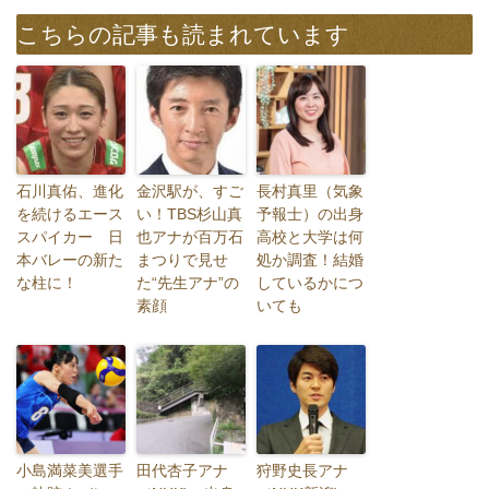
こちらの記事も読まれています
石川真佑、進化
金沢駅が、すご
長村真里（気象
を続けるエース
い！TBS杉山真
予報士）の出身
スパイカー 日
也アナが百万石
高校と大学は何
本バレーの新た
まつりで見せ
処か調査！結婚
な柱に！
た“先生アナ”の
しているかにつ
素顔
いても
小島満菜美選手
田代杏子アナ
狩野史長アナ