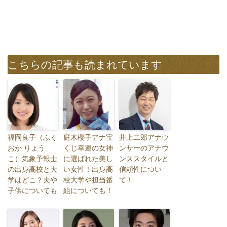
こちらの記事も読まれています
福岡良子（ふく
庭木櫻子アナ宝
井上二郎アナウ
おか りょう
くじ幸運の女神
ンサーのアナウ
こ）気象予報士
に選ばれた美し
ンススタイルと
の出身高校と大
い女性！出身高
信頼性につい
学はどこ？夫や
校大学や担当番
て！
子供についても
組についても！