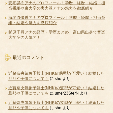
安宅晃樹アナのプロフィール！学歴・経歴・結婚・担
当番組や東大卒の実力派アナの魅力を徹底紹介
海老原優香アナのプロフィール｜学歴・経歴・担当番
組・結婚や魅力を徹底紹介
杉原千尋アナの経歴・学歴まとめ！富山県出身で音楽
大学卒の人気アナ
最近のコメント
近藤奈央気象予報士(NHK)の髪型が可愛い！結婚した
旦那や子供についても
に
sho
より
近藤奈央気象予報士(NHK)の髪型が可愛い！結婚した
旦那や子供についても
に
umer23SterN
より
近藤奈央気象予報士(NHK)の髪型が可愛い！結婚した
旦那や子供についても
に
sho
より