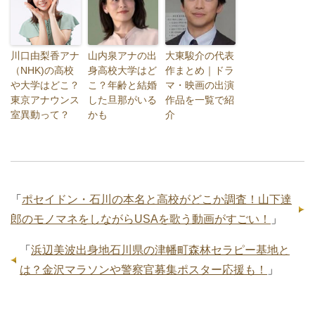
川口由梨香アナ
山内泉アナの出
大東駿介の代表
（NHK)の高校
身高校大学はど
作まとめ｜ドラ
や大学はどこ？
こ？年齢と結婚
マ・映画の出演
東京アナウンス
した旦那がいる
作品を一覧で紹
室異動って？
かも
介
「
ポセイドン・石川の本名と高校がどこか調査！山下達
郎のモノマネをしながらUSAを歌う動画がすごい！
」
「
浜辺美波出身地石川県の津幡町森林セラピー基地と
は？金沢マラソンや警察官募集ポスター応援も！
」