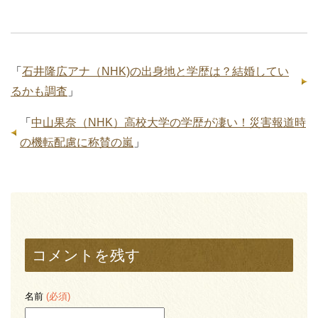
「
石井隆広アナ（NHK)の出身地と学歴は？結婚してい
るかも調査
」
「
中山果奈（NHK）高校大学の学歴が凄い！災害報道時
の機転配慮に称賛の嵐
」
コメントを残す
名前
(必須)