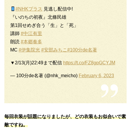
#NHKプラス
見逃し配信中!
『いのちの初夜』北條民雄
第1回せめぎ合う「生」と「死」
講師
#中江有里
朗読
#本郷奏多
MC
#伊集院光
#安部みちこ
#100分de名著
▼2/13(月)22:49まで配信
https://t.co/FZ8gpGCYJM
— 100分de名著 (@nhk_meicho)
February 6, 2023
毎回衣装が話題になりましたが、どの衣装もお似合いで素
敵ですね。