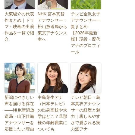
大東駿介の代表
NHK 宮本真智
テレビ金沢女子
作まとめ｜ドラ
アナウンサー：
アナウンサー一
マ・映画の出演
松山放送局から
覧まとめ
作品を一覧で紹
東京アナウンス
【2026年最新
介
室へ
版】現役・歴代
アナのプロフィ
ール
新潟にやさしい
中島芽生アナ
テレビ朝日・島
声を届ける存在
（日本テレビ）
本真衣アナウン
――NHK新潟放
の出身高校や大
サーの経歴と魅
送局・山下佳織
学はどこ？旦那
力｜親しみやす
アナウンサーを
様の年齢職業に
さで愛される実
応援したい理由
ついても
力派アナ