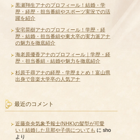
黒瀬翔生アナのプロフィール！結婚・学
歴・経歴・担当番組やスポーツ実況での活
躍を紹介
安宅晃樹アナのプロフィール！学歴・経
歴・結婚・担当番組や東大卒の実力派アナ
の魅力を徹底紹介
海老原優香アナのプロフィール｜学歴・経
歴・担当番組・結婚や魅力を徹底紹介
杉原千尋アナの経歴・学歴まとめ！富山県
出身で音楽大学卒の人気アナ
最近のコメント
近藤奈央気象予報士(NHK)の髪型が可愛
い！結婚した旦那や子供についても
に
sho
より