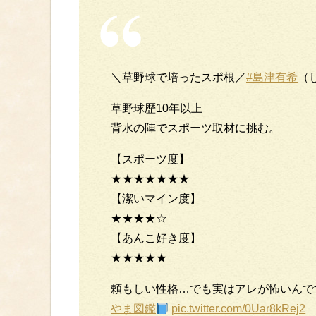
＼草野球で培ったスポ根／
#島津有希
（
草野球歴10年以上
背水の陣でスポーツ取材に挑む。
【スポーツ度】
★★★★★★★
【潔いマイン度】
★★★★☆
【あんこ好き度】
★★★★★
頼もしい性格…でも実はアレが怖いんで
やま図鑑
pic.twitter.com/0Uar8kRej2