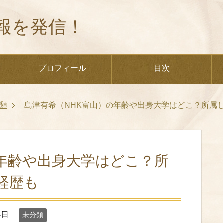
報を発信！
プロフィール
目次
類
島津有希（NHK富山）の年齢や出身大学はどこ？所属
の年齢や出身大学はどこ？所
経歴も
4日
未分類