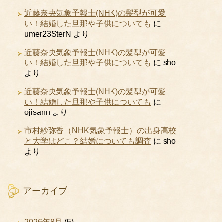
近藤奈央気象予報士(NHK)の髪型が可愛
い！結婚した旦那や子供についても
に
umer23SterN
より
近藤奈央気象予報士(NHK)の髪型が可愛
い！結婚した旦那や子供についても
に
sho
より
近藤奈央気象予報士(NHK)の髪型が可愛
い！結婚した旦那や子供についても
に
ojisann
より
市村紗弥香（NHK気象予報士）の出身高校
と大学はどこ？結婚についても調査
に
sho
より
アーカイブ
2026年8月
(5)