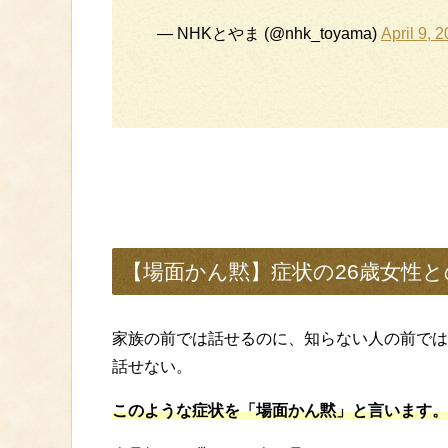
— NHKとやま (@nhk_toyama)
April 9, 
【場面かん黙】症状の26歳女性
家族の前では話せるのに、知らない人の前では
話せない。
このような症状を「場面かん黙」と言います。