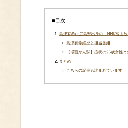
■目次
島津有希は広島県出身の、NHK富山
島津有希経歴と担当番組
【場面かん黙】症状の26歳女性と
まとめ
こちらの記事も読まれています