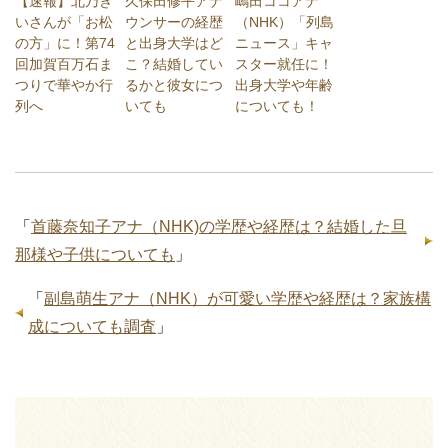
【速報】北乃き
久保田修平アナ
嶋田ココアナ
いさんが「お松
ウンサーの経歴
（NHK）「列島
の方」に！第74
と出身大学はど
ニュース」キャ
回加賀百万石ま
こ？結婚してい
スター就任に！
つりで華やか行
るかと彼女につ
出身大学や年齢
列へ
いても
についても！
「
首藤奈知子アナ（NHK)の学歴や経歴は？結婚した旦
那様や子供についても
」
「
副島萌生アナ（NHK）が可愛い学歴や経歴は？家族構
成についても調査
」