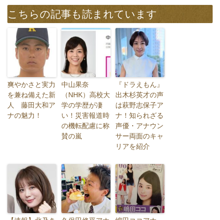
こちらの記事も読まれています
爽やかさと実力
中山果奈
『ドラえもん』
を兼ね備えた新
（NHK）高校大
出木杉英才の声
人 藤田大和ア
学の学歴が凄
は萩野志保子ア
ナの魅力！
い！災害報道時
ナ！知られざる
の機転配慮に称
声優・アナウン
賛の嵐
サー両面のキャ
リアを紹介