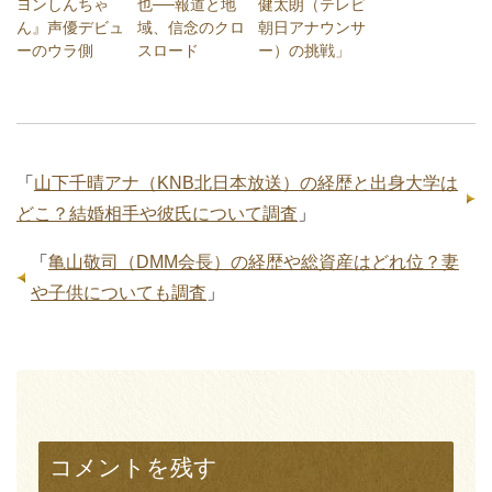
ヨンしんちゃ
也──報道と地
健太朗（テレビ
ん』声優デビュ
域、信念のクロ
朝日アナウンサ
ーのウラ側
スロード
ー）の挑戦」
「
山下千晴アナ（KNB北日本放送）の経歴と出身大学は
どこ？結婚相手や彼氏について調査
」
「
亀山敬司（DMM会長）の経歴や総資産はどれ位？妻
や子供についても調査
」
コメントを残す