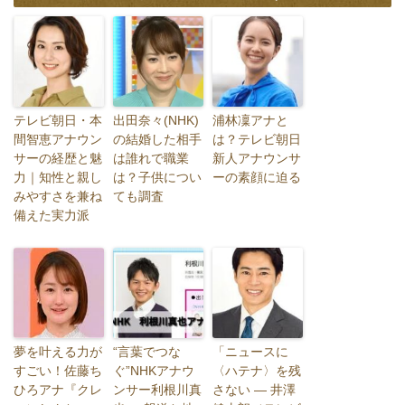
テレビ朝日・本
出田奈々(NHK)
浦林凜アナと
間智恵アナウン
の結婚した相手
は？テレビ朝日
サーの経歴と魅
は誰れで職業
新人アナウンサ
力｜知性と親し
は？子供につい
ーの素顔に迫る
みやすさを兼ね
ても調査
備えた実力派
夢を叶える力が
“言葉でつな
「ニュースに
すごい！佐藤ち
ぐ”NHKアナウ
〈ハテナ〉を残
ひろアナ『クレ
ンサー利根川真
さない — 井澤