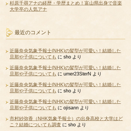
杉原千尋アナの経歴・学歴まとめ！富山県出身で音楽
大学卒の人気アナ
最近のコメント
近藤奈央気象予報士(NHK)の髪型が可愛い！結婚した
旦那や子供についても
に
sho
より
近藤奈央気象予報士(NHK)の髪型が可愛い！結婚した
旦那や子供についても
に
umer23SterN
より
近藤奈央気象予報士(NHK)の髪型が可愛い！結婚した
旦那や子供についても
に
sho
より
近藤奈央気象予報士(NHK)の髪型が可愛い！結婚した
旦那や子供についても
に
ojisann
より
市村紗弥香（NHK気象予報士）の出身高校と大学はど
こ？結婚についても調査
に
sho
より