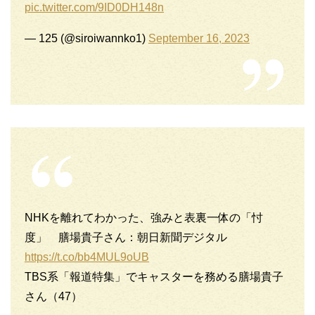
pic.twitter.com/9ID0DH148n
— 125 (@siroiwannko1)
September 16, 2023
NHKを離れてわかった、強みと表裏一体の「忖
度」 膳場貴子さん：朝日新聞デジタル
https://t.co/bb4MUL9oUB
TBS系「報道特集」でキャスターを務める膳場貴子
さん（47）