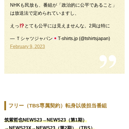
NHKも民放も、番組が「政治的に公平であること」
は放送法で定められていますし、
えっ
とても公平には見えませんな。2局は特に
— Ｔシャツジャパン
T-shirts.jp (@tshirtsjapan)
February 9, 2023
フリー（TBS専属契約）転身以後担当番組
筑紫哲也NEWS23→NEWS23（第1期）
→NEWS23X→NEWS23（第2期）（TBS）