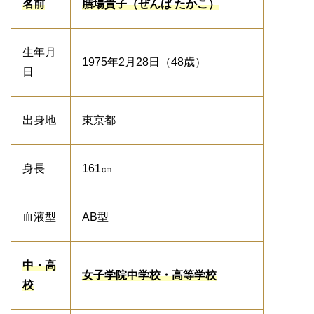
名前
膳場貴子（ぜんば たかこ）
生年月
1975年2月28日（48歳）
日
出身地
東京都
身長
161㎝
血液型
AB型
中・高
女子学院中学校・高等学校
校