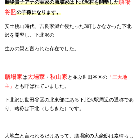
膳場
膳場貴子アナの実家の膳場家は下北沢村を開墾した
将監
の子孫になります。
安土桃山時代、吉良家滅亡後たった3軒しかなかった下北
沢を開墾し、下北沢の
生みの親と言われた存在でした。
膳場家
大場家
秋山家
は
・
と並ぶ世田谷区の
「三大地
主」
とも呼ばれていました。
下北沢は世田谷区の北東部にある下北沢駅周辺の通称であ
り、略称は下北（しもきた）です。
大地主と言われるだけあって、膳場家の大豪邸は素晴らし