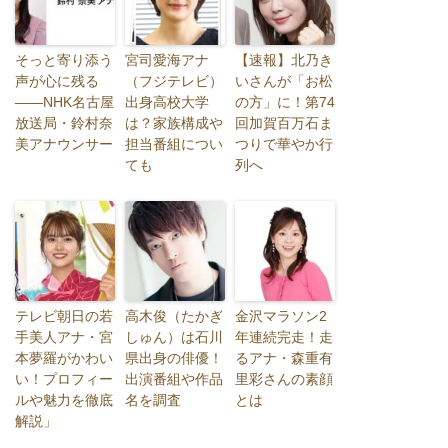
そっと寄り添う
宮司愛海アナ
【速報】北乃き
声が心に残る
（フジテレビ）
いさんが「お松
――NHK名古屋
出身高校大学
の方」に！第74
放送局・鈴村奈
は？家族構成や
回加賀百万石ま
美アナウンサー
担当番組につい
つりで華やか行
ても
列へ
テレビ朝日の若
高木俊（たかぎ
金沢マラソン2
手美人アナ・宮
しゅん）は石川
年連続完走！走
本夢羅がかわい
県出身の俳優！
るアナ・森重有
い！プロフィー
出演番組や作品
里彩さんの素顔
ルや魅力を徹底
名を調査
とは
解説」