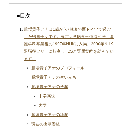
■目次
膳場貴子アナは1歳から7歳まで西ドイツで過ご
した帰国子女です。東京大学医学部健康科学・看
護学科卒業後の1997年NHKに入局。2006年NHK
退職後フリーに転身しTBSと専属契約を結んでい
ます。
膳場貴子アナのプロフィール
膳場貴子アナの生い立ち
膳場貴子アナの学歴
中学高校
大学
膳場貴子アナの経歴
現在の出演番組