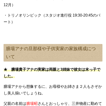
12月）
・トリノオリンピック（スタジオ進行役 19:30-20:45のパ
ート）
膳場アナの旦那様や子供実家の家族構成につ
いて
★ 膳場貴子アナの実家は両親と3姉妹で彼女は末っ子で
した。
膳場アナから想像するに、お母様やお姉さま２人もさぞか
し美人揃いでしょうね。
父親の名前は
膳場昭
さんとおっしゃり、三井物産に勤めて