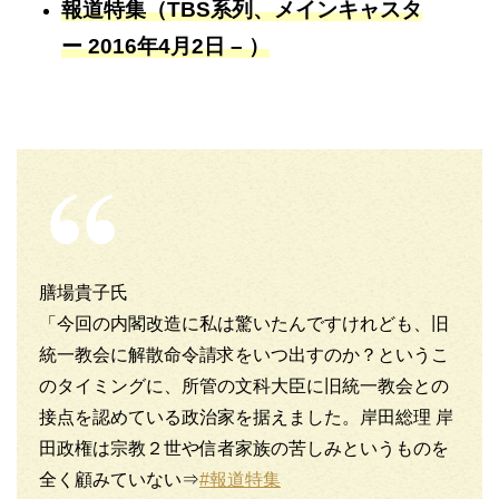
報道特集（TBS系列、メインキャスタ
ー 2016年4月2日 – ）
膳場貴子氏
「今回の内閣改造に私は驚いたんですけれども、旧
統一教会に解散命令請求をいつ出すのか？というこ
のタイミングに、所管の文科大臣に旧統一教会との
接点を認めている政治家を据えました。岸田総理 岸
田政権は宗教２世や信者家族の苦しみというものを
全く顧みていない⇒
#報道特集