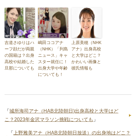
吉道さゆりはハ
嶋田ココアナ
上原美穂（NHK
ーフ顔だが両親
（NHK）「列島
アナ）出身高校
の国籍は？出身
ニュース」キャ
と大学はどこ？
高校や結婚した
スター就任に！
かわいい画像と
旦那についても
出身大学や年齢
彼氏情報も
についても！
「
城所海司アナ（HAB北陸朝日)出身高校と大学はど
こ？2023年金沢マラソン挑戦についても
」
「
上野雅美アナ（HAB北陸朝日放送）の出身地はどこ？