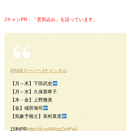
JチャンPR・「意気込み」を語っています。
#HABスーパーJチャンネル
【月～木】下田武史
【月～水】久保亜希子
【木・金】上野雅美
【金】城所海司
【気象予報士】長村真里
15秒PR
https://t.co/4WzgZjmPwJ