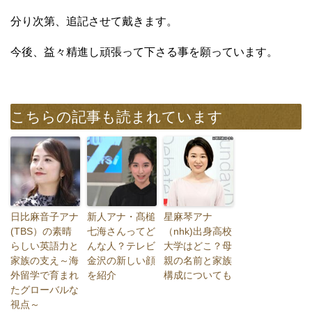
分り次第、追記させて戴きます。
今後、益々精進し頑張って下さる事を願っています。
こちらの記事も読まれています
日比麻音子アナ
新人アナ・髙槌
星麻琴アナ
(TBS）の素晴
七海さんってど
（nhk)出身高校
らしい英語力と
んな人？テレビ
大学はどこ？母
家族の支え～海
金沢の新しい顔
親の名前と家族
外留学で育まれ
を紹介
構成についても
たグローバルな
視点～