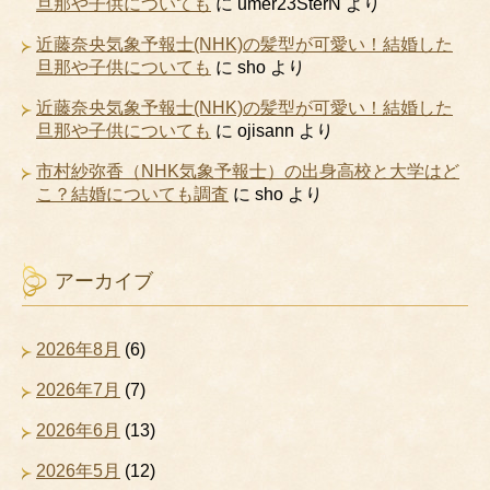
旦那や子供についても
に
umer23SterN
より
近藤奈央気象予報士(NHK)の髪型が可愛い！結婚した
旦那や子供についても
に
sho
より
近藤奈央気象予報士(NHK)の髪型が可愛い！結婚した
旦那や子供についても
に
ojisann
より
市村紗弥香（NHK気象予報士）の出身高校と大学はど
こ？結婚についても調査
に
sho
より
アーカイブ
2026年8月
(6)
2026年7月
(7)
2026年6月
(13)
2026年5月
(12)