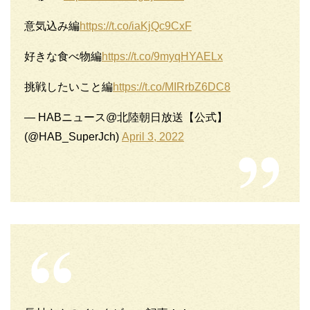
意気込み編
https://t.co/iaKjQc9CxF
好きな食べ物編
https://t.co/9myqHYAELx
挑戦したいこと編
https://t.co/MIRrbZ6DC8
— HABニュース@北陸朝日放送【公式】
(@HAB_SuperJch)
April 3, 2022