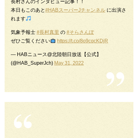
長村さんのインタビュー記事！！
本日もこのあと
#HABスーパーJチャンネル
に出演さ
れます
気象予報士
#長村真里
の
#そらさんぽ
ぜひご覧ください
https://t.co/8o9cqcKDjR
— HABニュース@北陸朝日放送【公式】
(@HAB_SuperJch)
May 31, 2022