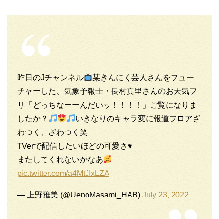
昨日のJチャンネル
某きんにく芸人さんをフュー
チャーした、気象予報士・長村真里さんのお天気フ
リ「どっちなーーんだいッ！！！！」ご覧になりま
したか？
いきなりのキャラ変に報道フロアざ
わつく、ざわつく笑
TVerで配信したいほどの可愛さ♥️
またしてくれないかなあ
pic.twitter.com/a4MtJIxLZA
— 上野雅美 (@UenoMasami_HAB)
July 23, 2022