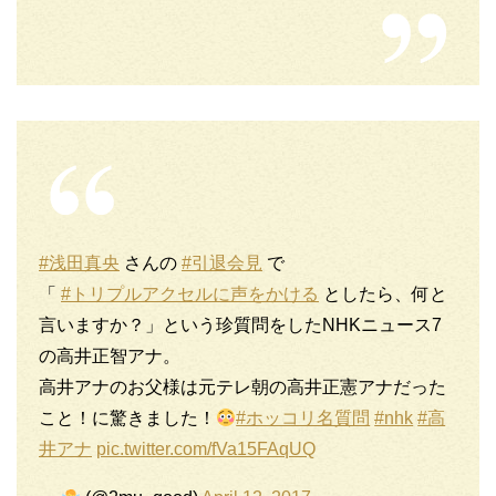
#浅田真央
さんの
#引退会見
で
「
#トリプルアクセルに声をかける
としたら、何と
言いますか？」という珍質問をしたNHKニュース7
の高井正智アナ。
高井アナのお父様は元テレ朝の高井正憲アナだった
こと！に驚きました！
#ホッコリ名質問
#nhk
#高
井アナ
pic.twitter.com/fVa15FAqUQ