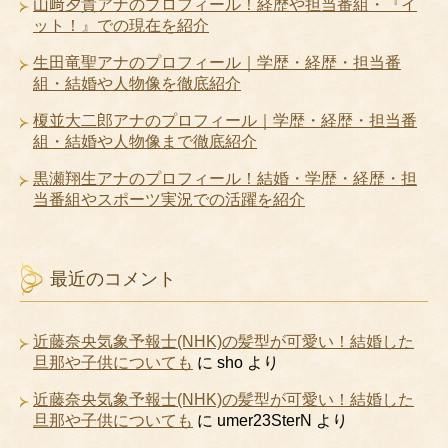
山﨑夕貴アナのプロフィール！経歴や担当番組・『イ
ット！』での現在を紹介
生田竜聖アナのプロフィール｜学歴・経歴・担当番
組・結婚や人物像を徹底紹介
榎並大二郎アナのプロフィール｜学歴・経歴・担当番
組・結婚や人物像まで徹底紹介
黒瀬翔生アナのプロフィール！結婚・学歴・経歴・担
当番組やスポーツ実況での活躍を紹介
最近のコメント
近藤奈央気象予報士(NHK)の髪型が可愛い！結婚した
旦那や子供についても
に
sho
より
近藤奈央気象予報士(NHK)の髪型が可愛い！結婚した
旦那や子供についても
に
umer23SterN
より