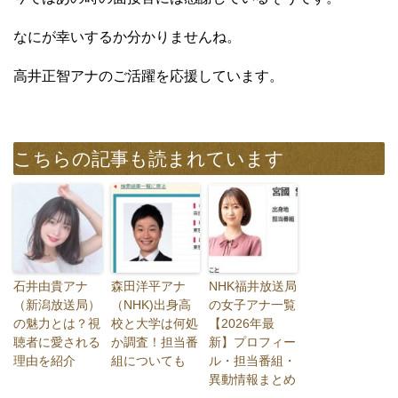
なにが幸いするか分かりませんね。
高井正智アナのご活躍を応援しています。
こちらの記事も読まれています
石井由貴アナ
森田洋平アナ
NHK福井放送局
（新潟放送局）
（NHK)出身高
の女子アナ一覧
の魅力とは？視
校と大学は何処
【2026年最
聴者に愛される
か調査！担当番
新】プロフィー
理由を紹介
組についても
ル・担当番組・
異動情報まとめ