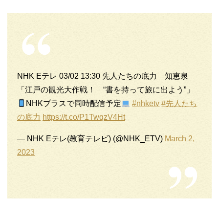
NHK Eテレ 03/02 13:30 先人たちの底力 知恵泉
「江戸の観光大作戦！ “書を持って旅に出よう”」
NHKプラスで同時配信予定
#nhketv
#先人たち
の底力
https://t.co/P1TwqzV4Ht
— NHK Eテレ(教育テレビ) (@NHK_ETV)
March 2,
2023