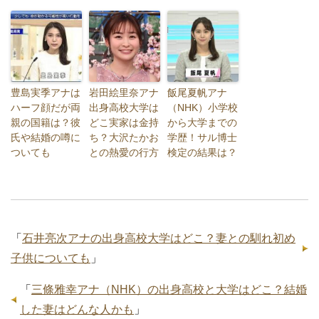
豊島実季アナは
岩田絵里奈アナ
飯尾夏帆アナ
ハーフ顔だが両
出身高校大学は
（NHK）小学校
親の国籍は？彼
どこ実家は金持
から大学までの
氏や結婚の噂に
ち？大沢たかお
学歴！サル博士
ついても
との熱愛の行方
検定の結果は？
「
石井亮次アナの出身高校大学はどこ？妻との馴れ初め
子供についても
」
「
三條雅幸アナ（NHK）の出身高校と大学はどこ？結婚
した妻はどんな人かも
」