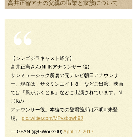
高井正智アナの父親の職業と家族について
【シンゴジラキャスト紹介】
高井正憲さん(Nl lKアナウンサー 役)
サンミュージック所属の元テレビ朝日アナウンサ
ー。現在は「サタミンエイト８」などご出演。映画
では「風がふくとき」などご出演されています。N
〇Kの
アナウンサー役。本編での登場箇所は不明or未登
場。
pic.twitter.com/MPvsbqwh9J
— GFAN (@GWorks00)
April 12, 2017