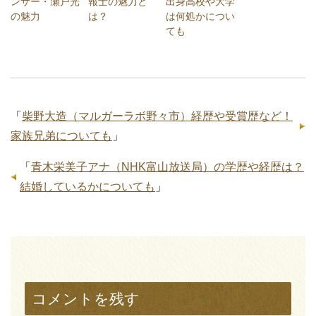
ンサー・瀬戸光
報士の魅力と
出身高校や大学
の魅力
は？
は何処かについ
ても
「
柴野大造（マルガーラボ野々市）経歴や受賞歴など！
家族兄弟についても
」
「
青木栄美子アナ（NHK富山放送局）の学歴や経歴は？
結婚しているかについても
」
コメントを残す