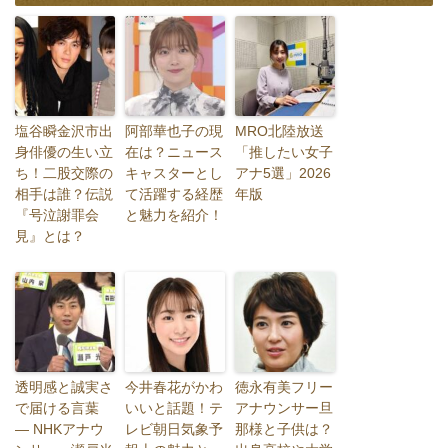
塩谷瞬金沢市出
阿部華也子の現
MRO北陸放送
身俳優の生い立
在は？ニュース
「推したい女子
ち！二股交際の
キャスターとし
アナ5選」2026
相手は誰？伝説
て活躍する経歴
年版
『号泣謝罪会
と魅力を紹介！
見』とは？
透明感と誠実さ
今井春花がかわ
徳永有美フリー
で届ける言葉
いいと話題！テ
アナウンサー旦
― NHKアナウ
レビ朝日気象予
那様と子供は？