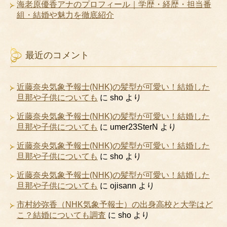
海老原優香アナのプロフィール｜学歴・経歴・担当番
組・結婚や魅力を徹底紹介
最近のコメント
近藤奈央気象予報士(NHK)の髪型が可愛い！結婚した
旦那や子供についても
に
sho
より
近藤奈央気象予報士(NHK)の髪型が可愛い！結婚した
旦那や子供についても
に
umer23SterN
より
近藤奈央気象予報士(NHK)の髪型が可愛い！結婚した
旦那や子供についても
に
sho
より
近藤奈央気象予報士(NHK)の髪型が可愛い！結婚した
旦那や子供についても
に
ojisann
より
市村紗弥香（NHK気象予報士）の出身高校と大学はど
こ？結婚についても調査
に
sho
より