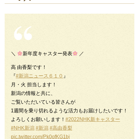
＼
新年度キャスター発表
／
高 由香梨です！
『
#新潟ニュース６１０
』
月・火 担当します！
新潟の情報と共に、
ご覧いただいている皆さんが
1週間を乗り切れるような活力もお届けしたいです！
よろしくお願いします！
#2022NHK新キャスター
#NHK新潟
#新潟
#高由香梨
pic.twitter.com/Pk0ofKG1bj