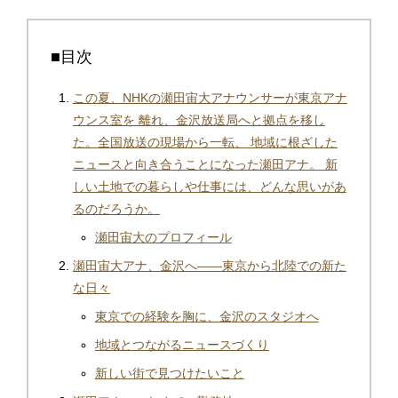
■目次
この夏、NHKの瀬田宙大アナウンサーが東京アナ
ウンス室を 離れ、金沢放送局へと拠点を移し
た。全国放送の現場から一転、 地域に根ざした
ニュースと向き合うことになった瀬田アナ。 新
しい土地での暮らしや仕事には、どんな思いがあ
るのだろうか。
瀬田宙大のプロフィール
瀬田宙大アナ、金沢へ――東京から北陸での新た
な日々
東京での経験を胸に、金沢のスタジオへ
地域とつながるニュースづくり
新しい街で見つけたいこと