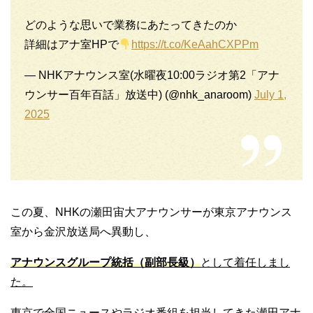
どのような思いで業務にあたってきたのか
詳細はアナ室HPで
https://t.co/KeAahCXPPm
— NHKアナウンス室(水曜夜10:00ラジオ第2「アナ
ウンサー百年百話」放送中) (@nhk_anaroom)
July 1,
2025
この夏、NHKの瀬田宙大アナウンサーが東京アナウンス
室から金沢放送局へ異動し、
アナウンスグループ統括（副部長級）
として着任しまし
た。
東京で全国ニュースやラジオ番組を担当してきた瀬田アナ