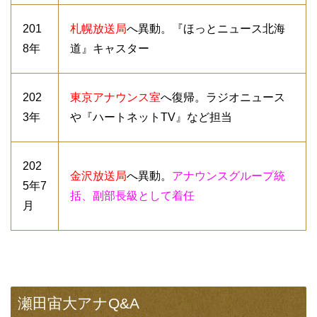
201
札幌放送局
へ異動。『ほっとニュース北海
8年
道』キャスター
202
東京アナウンス室
へ復帰。ラジオニュース
3年
や『ハートネットTV』など担当
202
金沢放送局
へ異動。
アナウンスグループ統
5年7
括、副部長級として着任
月
瀬田宙大アナQ&A