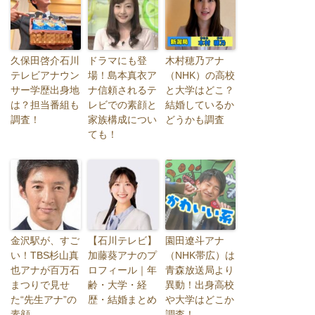
久保田啓介石川
ドラマにも登
木村穂乃アナ
テレビアナウン
場！島本真衣ア
（NHK）の高校
サー学歴出身地
ナ信頼されるテ
と大学はどこ？
は？担当番組も
レビでの素顔と
結婚しているか
調査！
家族構成につい
どうかも調査
ても！
金沢駅が、すご
【石川テレビ】
園田遼斗アナ
い！TBS杉山真
加藤葵アナのプ
（NHK帯広）は
也アナが百万石
ロフィール｜年
青森放送局より
まつりで見せ
齢・大学・経
異動！出身高校
た“先生アナ”の
歴・結婚まとめ
や大学はどこか
素顔
調査！