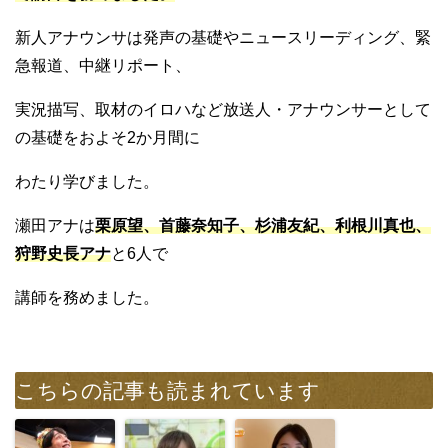
新人アナウンサは発声の基礎やニュースリーディング、緊
急報道、中継リポート、
実況描写、取材のイロハなど放送人・アナウンサーとして
の基礎をおよそ2か月間に
わたり学びました。
瀬田アナは
栗原望、首藤奈知子、杉浦友紀、利根川真也、
狩野史長アナ
と6人で
講師を務めました。
こちらの記事も読まれています