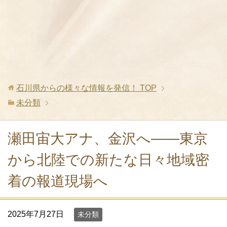
石川県からの様々な情報を発信！
TOP
未分類
瀬田宙大アナ、金沢へ――東京
から北陸での新たな日々地域密
着の報道現場へ
2025年7月27日
未分類