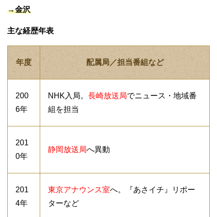
→金沢
主な経歴年表
年度
配属局／担当番組など
200
NHK入局。
長崎放送局
でニュース・地域番
6年
組を担当
201
静岡放送局
へ異動
0年
201
東京アナウンス室
へ。『あさイチ』リポー
4年
ターなど