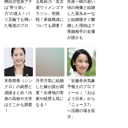
桝田沙也香アナ
五島莉乃「名古
矢尾一樹の若い
は“寄り添い
屋ウィメンズマ
頃の画像と結婚
力”の達人！パ
ラソン」初挑
した冨永みーな
リ五輪でも輝い
戦！家族構成に
と結婚後すぐ離
た報道のプロ
ついても調査！
婚した理由は？
再婚相手の女優
が誰かも
木島萌香（シン
月亭方気に結婚
「近藤奈央気象
クロ）の経歴と
した嫁が誰か調
予報士のプロフ
成績まとめ！出
査！出身地の実
ィール｜『おは
身の高校や大学
家や経歴も気に
よう日本』から
はどこかも調査
なる！
『ニュース7』
！
へ活躍の場を拡
大」