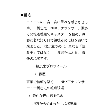
■目次
ニュースの一言一言に重みを感じさせる
声。一橋忠之・NHKアナウンサー。数多
くの報道番組でキャスター を務め、冷
静沈着な語り口で視聴者の信頼を築いて
来ました。 彼が立つのは、単なる「読
み手」ではなく、「真実を伝える」 責
任の現場です。
一橋忠之プロフイール
職歴
言葉で信頼を築く――NHKアナウンサ
ー・一橋忠之の報道現場
静かな声に宿る信念
地方から始まった「現場主義」