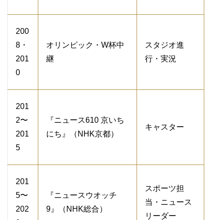
200
8・
オリンピック・W杯中
スタジオ進
201
継
行・実況
0
201
2〜
『ニュース610 京いち
キャスター
201
にち』（NHK京都）
5
201
スポーツ担
5〜
『ニュースウオッチ
当・ニュース
202
9』（NHK総合）
リーダー