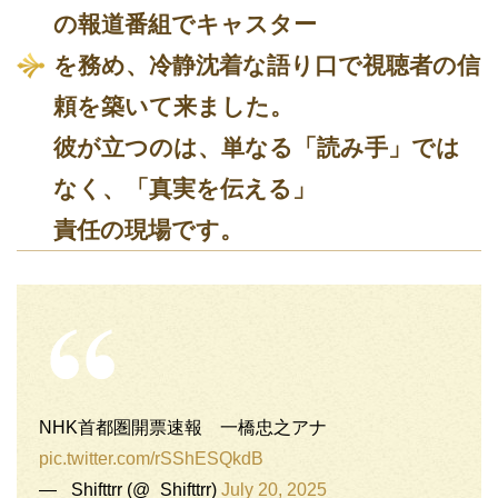
の報道番組でキャスター
を務め、冷静沈着な語り口で視聴者の信
頼を築いて来ました。
彼が立つのは、単なる「読み手」では
なく、「真実を伝える」
責任の現場です。
NHK首都圏開票速報 一橋忠之アナ
pic.twitter.com/rSShESQkdB
— _Shifttrr (@_Shifttrr)
July 20, 2025