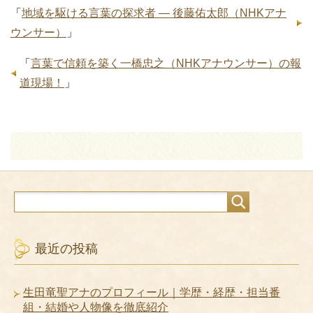
「
地域を駆ける言葉の探求者 ― 後藤佑太郎（NHKアナ
ウンサー）
」
「
言葉で信頼を築く一橋忠之（NHKアナウンサー）の報
道現場！
」
最近の投稿
生田竜聖アナのプロフィール｜学歴・経歴・担当番
組・結婚や人物像を徹底紹介