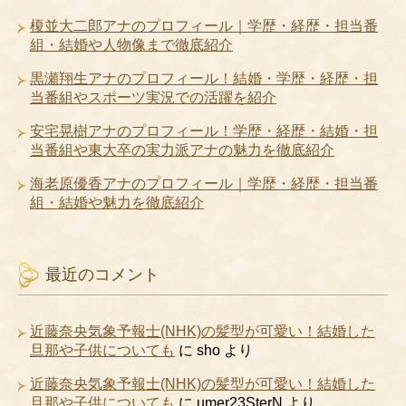
榎並大二郎アナのプロフィール｜学歴・経歴・担当番
組・結婚や人物像まで徹底紹介
黒瀬翔生アナのプロフィール！結婚・学歴・経歴・担
当番組やスポーツ実況での活躍を紹介
安宅晃樹アナのプロフィール！学歴・経歴・結婚・担
当番組や東大卒の実力派アナの魅力を徹底紹介
海老原優香アナのプロフィール｜学歴・経歴・担当番
組・結婚や魅力を徹底紹介
最近のコメント
近藤奈央気象予報士(NHK)の髪型が可愛い！結婚した
旦那や子供についても
に
sho
より
近藤奈央気象予報士(NHK)の髪型が可愛い！結婚した
旦那や子供についても
に
umer23SterN
より