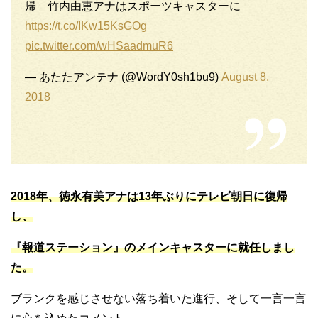
帰 竹内由恵アナはスポーツキャスターに
https://t.co/IKw15KsGOg
pic.twitter.com/wHSaadmuR6
— あたたアンテナ (@WordY0sh1bu9)
August 8,
2018
2018年、徳永有美アナは13年ぶりにテレビ朝日に復帰
し、
『報道ステーション』のメインキャスターに就任しまし
た。
ブランクを感じさせない落ち着いた進行、そして一言一言