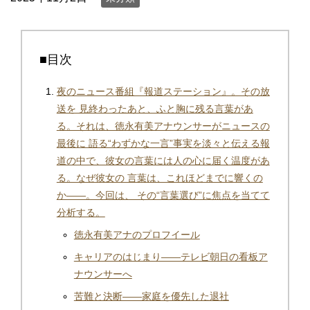
■目次
夜のニュース番組『報道ステーション』。その放
送を 見終わったあと、ふと胸に残る言葉があ
る。それは、徳永有美アナウンサーがニュースの
最後に 語る“わずかな一言”事実を淡々と伝える報
道の中で、彼女の言葉には人の心に届く温度があ
る。なぜ彼女の 言葉は、これほどまでに響くの
か——。今回は、 その“言葉選び”に焦点を当てて
分析する。
徳永有美アナのプロフイール
キャリアのはじまり——テレビ朝日の看板ア
ナウンサーへ
苦難と決断——家庭を優先した退社