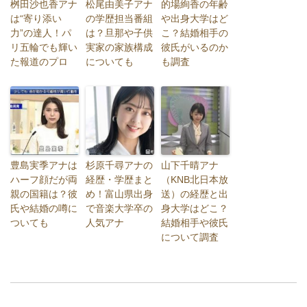
桝田沙也香アナ
松尾由美子アナ
的場絢香の年齢
は“寄り添い
の学歴担当番組
や出身大学はど
力”の達人！パ
は？旦那や子供
こ？結婚相手の
リ五輪でも輝い
実家の家族構成
彼氏がいるのか
た報道のプロ
についても
も調査
豊島実季アナは
杉原千尋アナの
山下千晴アナ
ハーフ顔だが両
経歴・学歴まと
（KNB北日本放
親の国籍は？彼
め！富山県出身
送）の経歴と出
氏や結婚の噂に
で音楽大学卒の
身大学はどこ？
ついても
人気アナ
結婚相手や彼氏
について調査