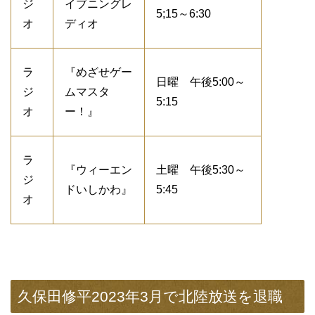
ジ
イブニングレ
5;15～6:30
オ
ディオ
ラ
『めざせゲー
日曜 午後5:00～
ジ
ムマスタ
5:15
オ
ー！』
ラ
『ウィーエン
土曜 午後5:30～
ジ
ドいしかわ』
5:45
オ
久保田修平2023年3月で北陸放送を退職