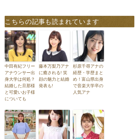
こちらの記事も読まれています
中田有紀フリー
藤本万梨乃アナ
杉原千尋アナの
アナウンサー出
に癒される! 笑
経歴・学歴まと
身大学は何処？
顔の魅力と結婚
め！富山県出身
結婚した旦那様
発表も!
で音楽大学卒の
と可愛いお子様
人気アナ
についても