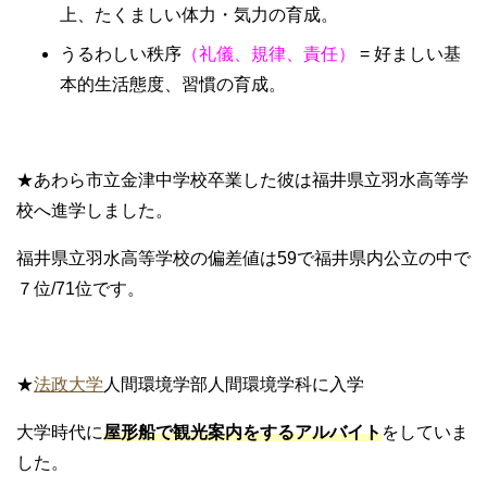
上、たくましい体力・気力の育成。
うるわしい秩序
（礼儀、規律、責任）
= 好ましい基
本的生活態度、習慣の育成。
★あわら市立金津中学校卒業した彼は福井県立羽水高等学
校へ進学しました。
福井県立羽水高等学校の偏差値は59で福井県内公立の中で
７位/71位です。
★
法政大学
人間環境学部人間環境学科に入学
大学時代に
屋形船で観光案内をするアルバイト
をしていま
した。