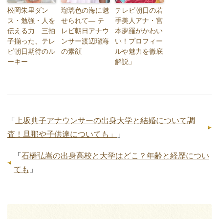
松岡朱里ダン
瑠璃色の海に魅
テレビ朝日の若
ス・勉強・人を
せられて― テ
手美人アナ・宮
伝える力…三拍
レビ朝日アナウ
本夢羅がかわい
子揃った、テレ
ンサー渡辺瑠海
い！プロフィー
ビ朝日期待のル
の素顔
ルや魅力を徹底
ーキー
解説」
「
上坂典子アナウンサーの出身大学と結婚について調
査！旦那や子供達についても」
」
「
石橋弘嵩の出身高校と大学はどこ？年齢と経歴につい
ても
」