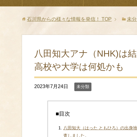
石川県からの様々な情報を発信！
TOP
未分
八田知大アナ（NHK)は
高校や大学は何処かも
2023年7月24日
未分類
■目次
八田知大（はった ともひろ）の出身
査しました。