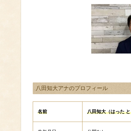
八田知大アナのプロフィール
名前
八田知大（はった 