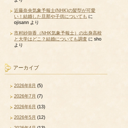
近藤奈央気象予報士(NHK)の髪型が可愛
い！結婚した旦那や子供についても
に
ojisann
より
市村紗弥香（NHK気象予報士）の出身高校
と大学はどこ？結婚についても調査
に
sho
より
アーカイブ
2026年8月
(5)
2026年7月
(7)
2026年6月
(13)
2026年5月
(12)
2026年4月
(13)