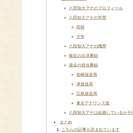
八田知大アナのプロフィール
八田知大アナの学歴
高校
大学
八田知大アナの職歴
最近の出演番組
過去の担当番組
長崎放送局
津放送局
広島放送局
東京アナウンス室
八田知大アナは結婚しているか子
まとめ
こちらの記事も読まれています