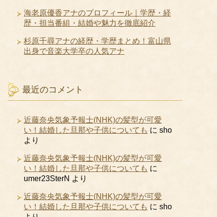
海老原優香アナのプロフィール｜学歴・経
歴・担当番組・結婚や魅力を徹底紹介
杉原千尋アナの経歴・学歴まとめ！富山県
出身で音楽大学卒の人気アナ
最近のコメント
近藤奈央気象予報士(NHK)の髪型が可愛
い！結婚した旦那や子供についても
に
sho
より
近藤奈央気象予報士(NHK)の髪型が可愛
い！結婚した旦那や子供についても
に
umer23SterN
より
近藤奈央気象予報士(NHK)の髪型が可愛
い！結婚した旦那や子供についても
に
sho
より