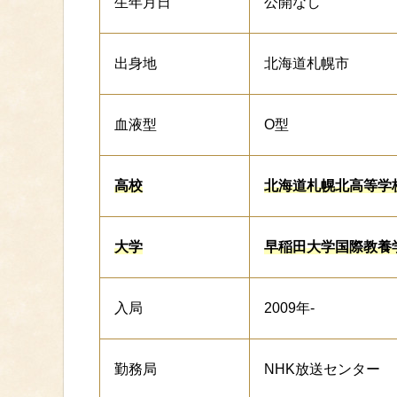
生年月日
公開なし
出身地
北海道札幌市
血液型
O型
高校
北海道札幌北高等学
大学
早稲田大学国際教養
入局
2009年-
勤務局
NHK放送センター